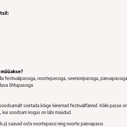
tsil:
le müüakse?
ulla festivalipassiga, noortepassiga, seenioripassiga, päevapassiga
dava õhtupassiga.
soodsamalt soetada kõige kiiremad festivalifännid. Kõiki passe o
b, kui soodsam kogus on läbi müüdud.
k.a) saavad osta noortepassi ning noorte päevapassi.