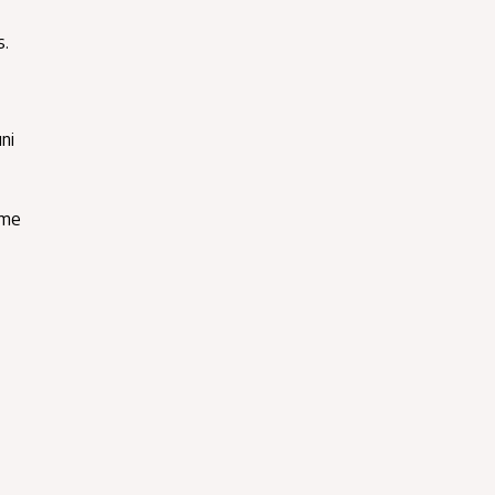
s.
ni
eme