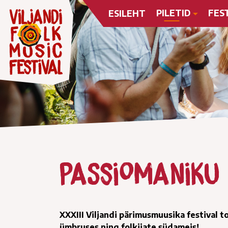
PILETID
FES
ESILEHT
Passiomaniku
XXXIII Viljandi pärimusmuusika festival to
ümbruses ning folkijate südameis!