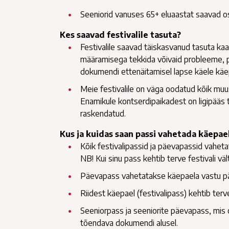
Seeniorid vanuses 65+ eluaastat saavad os
Kes saavad festivalile tasuta?
Festivalile saavad täiskasvanud tasuta kaa
määramisega tekkida võivaid probleeme, pa
dokumendi ettenäitamisel lapse käele käe
Meie festivalile on väga oodatud kõik muus
Enamikule kontserdipaikadest on ligipääs 
raskendatud.
Kus ja kuidas saan passi vahetada käepae
Kõik festivalipassid ja päevapassid vaheta
NB! Kui sinu pass kehtib terve festivali väl
Päevapass vahetatakse käepaela vastu pä
Riidest käepael (festivalipass) kehtib terve 
Seeniorpass ja seeniorite päevapass, mis
tõendava dokumendi alusel.