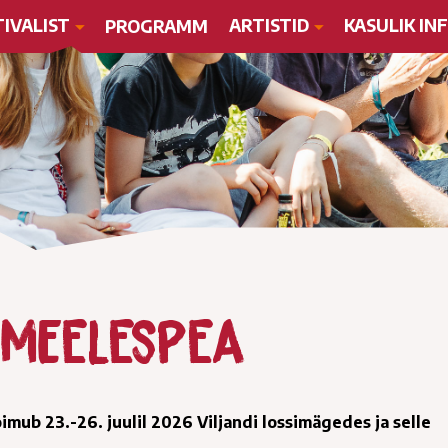
TIVALIST
ARTISTID
KASULIK IN
PROGRAMM
 meelespea
imub 23.-26. juulil 2026 Viljandi lossimägedes ja selle