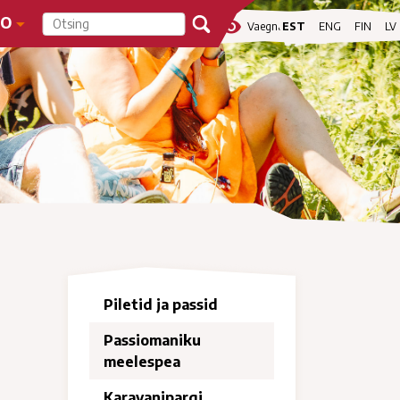
FO
visibility
Vaegnägijale
EST
ENG
FIN
LV
Piletid ja passid
Passiomaniku
meelespea
Karavanipargi