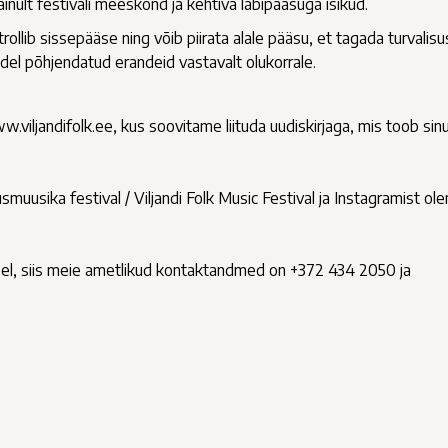
ainult festivali meeskond ja kehtiva läbipääsuga isikud.
lib sissepääse ning võib piirata alale pääsu, et tagada turvalisu
el põhjendatud erandeid vastavalt olukorrale.
.viljandifolk.ee, kus soovitame liituda uudiskirjaga, mis toob sinu
smuusika festival / Viljandi Folk Music Festival ja Instagramist ol
teel, siis meie ametlikud kontaktandmed on +372 434 2050 ja