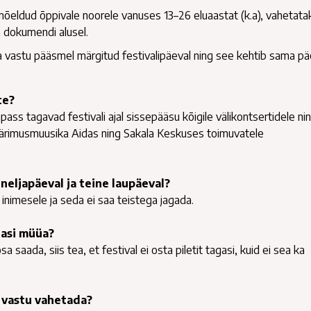
õeldud õppivale noorele vanuses 13–26 eluaastat (k.a), vahetata
a dokumendi alusel.
vastu pääsmel märgitud festivalipäeval ning see kehtib sama p
te?
ass tagavad festivali ajal sissepääsu kõigile välikontsertidele ni
 Pärimusmuusika Aidas ning Sakala Keskuses toimuvatele
 neljapäeval ja teine laupäeval?
e inimesele ja seda ei saa teistega jagada.
dasi müüa?
osa saada, siis tea, et festival ei osta piletit tagasi, kuid ei sea ka
i vastu vahetada?