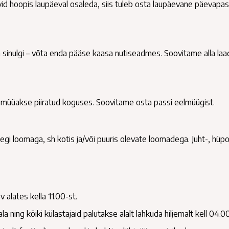
id hoopis laupäeval osaleda, siis tuleb osta laupäevane päevapas
inulgi – võta enda pääse kaasa nutiseadmes. Soovitame alla laa
d müüakse piiratud koguses. Soovitame osta passi eelmüügist.
hegi loomaga, sh kotis ja/või puuris olevate loomadega. Juht-, hüpo
v alates kella 11.00-st.
 ning kõiki külastajaid palutakse alalt lahkuda hiljemalt kell 04.00