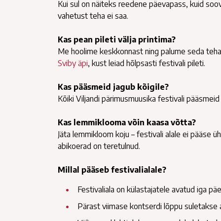
Kui sul on näiteks reedene päevapass, kuid soov
vahetust teha ei saa.
Kas pean pileti välja printima?
Me hoolime keskkonnast ning palume seda teha s
Sviby äpi
, kust leiad hõlpsasti festivali pileti.
Kas pääsmeid jagub kõigile?
Kõiki Viljandi pärimusmuusika festivali pääsmei
Kas lemmiklooma võin kaasa võtta?
Jäta lemmikloom koju – festivali alale ei pääse ü
abikoerad on teretulnud.
Millal pääseb festivalialale?
Festivaliala on külastajatele avatud iga päe
Pärast viimase kontserdi lõppu suletakse ala