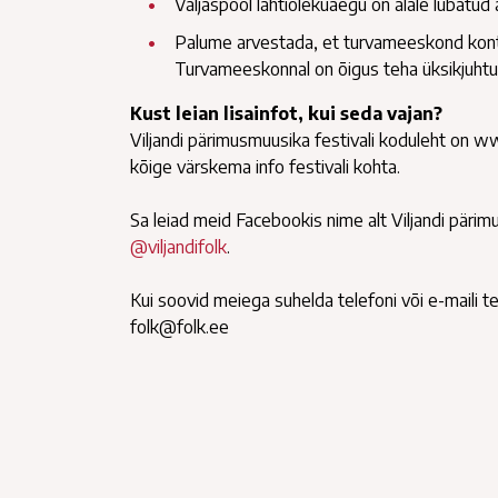
Väljaspool lahtiolekuaegu on alale lubatud 
Palume arvestada, et turvameeskond kontrol
Turvameeskonnal on õigus teha üksikjuhtud
Kust leian lisainfot, kui seda vajan?
Viljandi pärimusmuusika festivali koduleht on www
kõige värskema info festivali kohta.
Sa leiad meid Facebookis nime alt Viljandi pärimu
@viljandifolk
.
Kui soovid meiega suhelda telefoni või e-maili 
folk@folk.ee