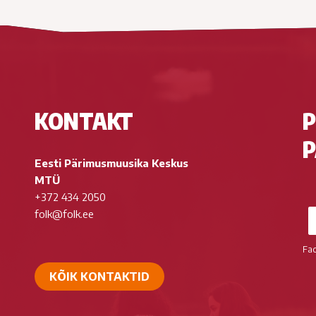
KONTAKT
P
P
Eesti Pärimusmuusika Keskus
MTÜ
+372 434 2050
folk@folk.ee
Fa
KÕIK KONTAKTID