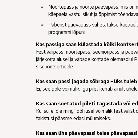
Noortepass ja noorte päevapass, mis on m
käepaela vastu isikut ja õppimist tõendav
Paberist päevapass vahetatakse käepaela 
programmi lõpuni.
Kas passiga saan külastada kõiki kontser
Festivalipass, noortepass, seenioripass ja päevap
järjekorra alusel ja vabade kohtade olemasolul
sisekontsertidele.
Kas saan passi jagada sõbraga – üks tuleb
Ei, see pole võimalik. Iga pilet kehtib ainult ühel
Kas saan soetatud pileti tagastada või e
Kui sul ei ole mingil põhjusel võimalik festivalist 
takistusi pääsme edasi müümiseks.
Kas saan ühe päevapassi teise päevapass