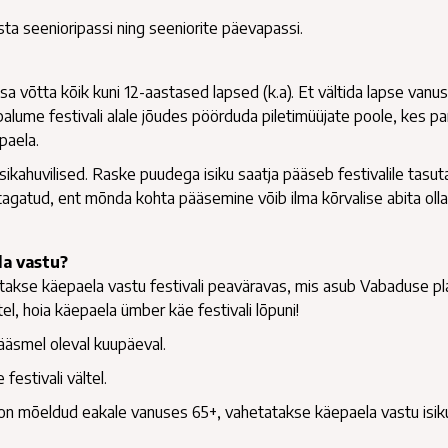
ta seenioripassi ning seeniorite päevapassi.
sa võtta kõik kuni 12-aastased lapsed (k.a). Et vältida lapse vanu
lume festivali alale jõudes pöörduda piletimüüjate poole, kes p
paela.
ikahuvilised. Raske puudega isiku saatja pääseb festivalile tasut
tagatud, ent mõnda kohta pääsemine võib ilma kõrvalise abita olla
la vastu?
takse käepaela vastu festivali peaväravas, mis asub Vabaduse pla
tel, hoia käepaela ümber käe festivali lõpuni!
äsmel oleval kuupäeval.
festivali vältel.
 on mõeldud eakale vanuses 65+, vahetatakse käepaela vastu isik