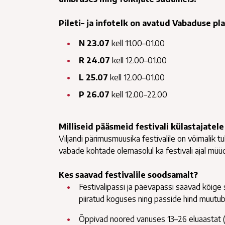
Pileti– ja infotelk on avatud Vabaduse pla
N 23.07
kell 11.00–01.00
R 24.07
kell 12.00–01.00
L 25.07
kell 12.00–01.00
P 26.07
kell 12.00–22.00
Milliseid pääsmeid festivali külastajate
Viljandi pärimusmuusika festivalile on võimalik t
vabade kohtade olemasolul ka festivali ajal müü
Kes saavad festivalile soodsamalt?
Festivalipassi ja päevapassi saavad kõige 
piiratud koguses ning passide hind muutu
Õppivad noored vanuses 13–26 eluaastat (