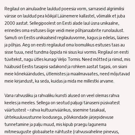
Regilaul on ainulaadne lauldud poeesia vorm, sarnaseid algriimilisi
värsse on lauldud pea kõikjal Läänemere kallastel, võimalik et juba
2000 aastat. Sellegipoolest on Eesti alade laul üsna unikaalne,
erinedes oma esituses õige veidi meie põhjanaabrite runolaulust.
Samuti on Eestis unikaalseid regilauluvorme, kagus ja edelas, läänes
ja põhjas. Aeg on eesti regilaulud oma loomulikus esituses taas au
sisse tuua, neid tundma õppida nii sisus kui vormis. Regilaul on eesti
tüvitekst, nagu ütles kunagi Veljo Tormis. Need mõtted ja riimid, mis
hääbusid Eestis tasapisi sadakond ja rohkem aastat tagasi, on siiani
meie kõnekäändudes, ütlemistes ja maailmavaates, need mõjutavad
meie kirjandust, ka seda, kuidas ja mida me millestki arvame.
Vana rahvusliku ja rahvaliku kunsti alused on veel olemas rahva
keeles ja meeles. Sellega on seotud paljugi tänaseni püsivatest
väärtustest – rahva kultuuriväärikus, sisemine tasakaal,
ühtekuuluvustunne loodusega, põlvkondade järjepidevuse
tunnetamine ja palju muud, mis kipub praegu lagunema
mitmesuguste globaalsete nähtuste (rahvusvaheline pinevus,