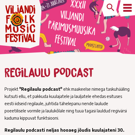
Regilaulu podcast
Projekt
"Regilaulu podcast"
ehk maakeelse nimega taskuhääling
kutsuti ellu, et pakkuda kuulajatele ja lauljatele ehedas esituses
eesti iidseid regilaule, juhtida tähelepanu nende laulude
poeetilisele vormile ja laulukõlale ning tuua tagasi lauldud regivärsi
kaduma kippuvat funktsiooni.
Regilaulu podcasti neljas hooaeg jõudis kuulajateni 30.