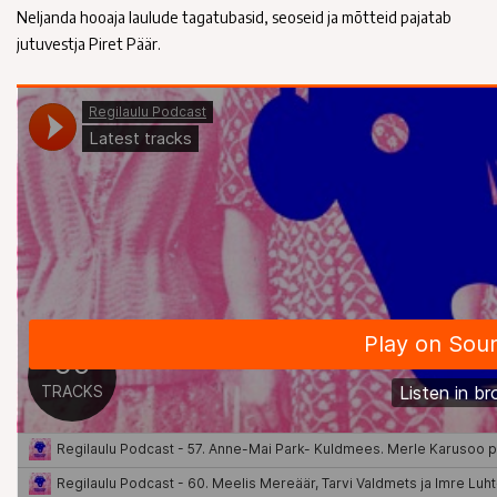
Neljanda hooaja laulude tagatubasid, seoseid ja mõtteid pajatab
jutuvestja Piret Päär.