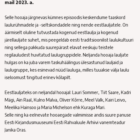
mail 2023. a.
Selle hooaja järgnevas kümnes episoodis keskendume taaskord
laulurühmadele ja -seltskondadele ning nende eestlauljatele. On
äärmiselt oluline tutvustada kogenud eestlaulja ja kogenud
järellauljate suhet, mis peegeldab eesti traditsioonilist laulukultuuri
ning sellega pakkuda suurepärast elavat eeskuju teistele
regilauludest huvitatud laulugruppidele. Neljanda hooaja lauljate
hulgas on ka juba varem taskuhäälingus ülesastunud lauljaid ja
laulugruppe, kes esinevad nüüd lauluga, milles tuuakse välja laulu
iseloomust tingitud erinev kõlapilt.
Eestlauljateks on neljandal hooajal: Lauri Sommer, Tiit Saare, Kadri
Mägi, Ain Raal, Kulno Malva, Oliver Kõrre, Meel Valk, Kairi Leivo,
Meelika Hainsoo ja Maria Michelson ehk Kuraga Mari.
Selle ning ka eelnevate hooaegade valmimisse andis suure panuse
Eesti Kirjandusmuuseumi Eesti Rahvaluule Arhiivi vanemteadur
Janika Oras.