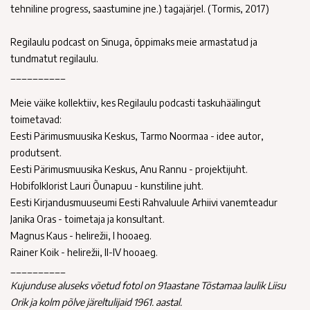
tehniline progress, saastumine jne.) tagajärjel. (Tormis, 2017)
Regilaulu podcast on Sinuga, õppimaks meie armastatud ja
tundmatut regilaulu.
__________
Meie väike kollektiiv, kes Regilaulu podcasti taskuhäälingut
toimetavad:
Eesti Pärimusmuusika Keskus, Tarmo Noormaa - idee autor,
produtsent.
Eesti Pärimusmuusika Keskus, Anu Rannu - projektijuht.
Hobifolklorist Lauri Õunapuu - kunstiline juht.
Eesti Kirjandusmuuseumi Eesti Rahvaluule Arhiivi vanemteadur
Janika Oras - toimetaja ja konsultant.
Magnus Kaus - helirežii, I hooaeg.
Rainer Koik - helirežii, II-IV hooaeg.
__________
Kujunduse aluseks võetud fotol on
91aastane Tõstamaa laulik Liisu
Orik ja kolm põlve järeltulijaid 1961. aastal.