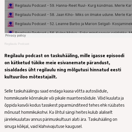
Regilaulu Podcast
Regilaulu podcast on taskuhääling, mille igasse episoodi
on kätketud tükike meie esivanemate pärandust,
sisaldades üht regilaulu ning mõlgutusi hinnatud eesti
kultuuriloo mõtestajailt.
Selle taskuhäälingu saad endaga kaasa võtta autosõidule,
hommikusele kõnnakule või pikale maanteesõidule. Võid kuulata ja
õppida kasvõi kodus tassikest piparmünditeed tehes ehk rüübates
mõnusat hommikukohvi. Ka õhtul sängi heites kulub alaliselt
järelekuulatav annus pärimuskultuuri alati ära. Taskuhääling on
sinuga kõikjal, vaid klahvivajutuse kaugusel.