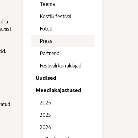
Teema
Kestlik festival
d ja
Fotod
uunist
Press
öd.
Partnerid
Festivali korraldajad
Uudised
Meediakajastused
2026
itatud
2025
2024