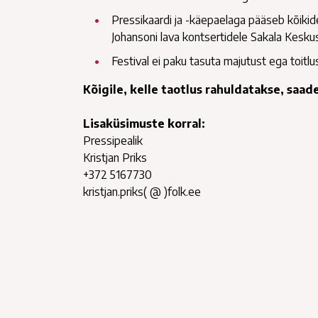
Pressikaardi ja -käepaelaga pääseb kõikid
Johansoni lava kontsertidele Sakala Kesku
Festival ei paku tasuta majutust ega toitlus
Kõigile, kelle taotlus rahuldatakse, saade
Lisaküsimuste korral:
Pressipealik
Kristjan Priks
+372 5167730
kristjan.priks( @ )folk.ee