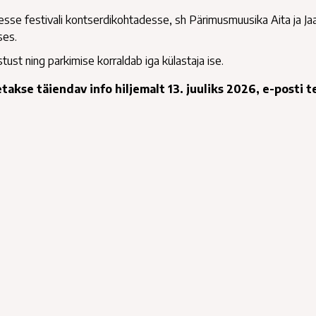
esse festivali kontserdikohtadesse, sh Pärimusmuusika Aita ja Ja
ses.
tust ning parkimise korraldab iga külastaja ise.
takse täiendav info hiljemalt 13. juuliks 2026, e-posti t