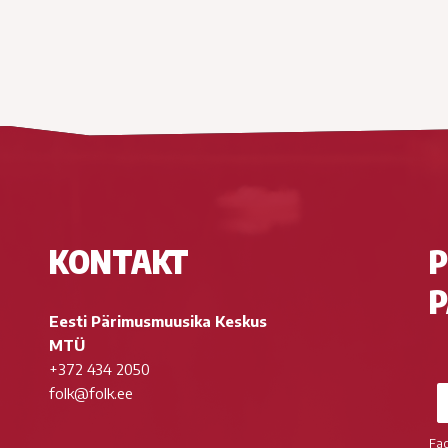
KONTAKT
P
P
Eesti Pärimusmuusika Keskus
MTÜ
+372 434 2050
folk@folk.ee
Fa