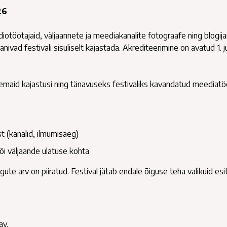
26
iotöötajaid, väljaannete ja meediakanalite fotograafe ning blogijai
nivad festivali sisuliselt kajastada. Akrediteerimine on avatud 1. j
emaid kajastusi ning tänavuseks festivaliks kavandatud meediatö
t (kanalid, ilmumisaeg)
 või väljaande ulatuse kohta
ngute arv on piiratud. Festival jätab endale õiguse teha valikuid es
av.