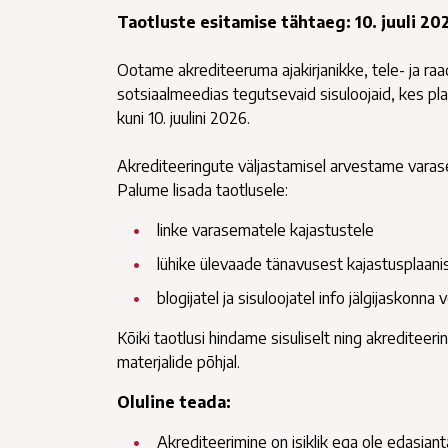
Taotluste esitamise tähtaeg: 10. juuli 20
Ootame akrediteeruma ajakirjanikke, tele- ja raad
sotsiaalmeedias tegutsevaid sisuloojaid, kes plaa
kuni 10. juulini 2026.
Akrediteeringute väljastamisel arvestame varas
Palume lisada taotlusele:
linke varasematele kajastustele
lühike ülevaade tänavusest kajastusplaanis
blogijatel ja sisuloojatel info jälgijaskonna
Kõiki taotlusi hindame sisuliselt ning akrediteeri
materjalide põhjal.
Oluline teada:
Akrediteerimine on isiklik ega ole edasiant