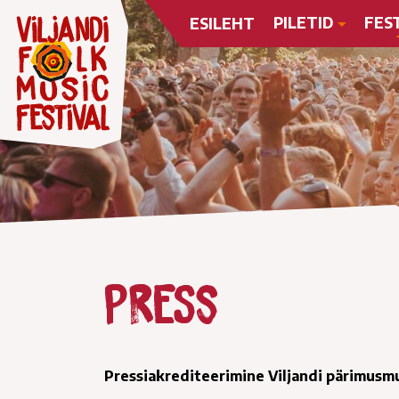
PILETID
FES
ESILEHT
Press
Pressiakrediteerimine Viljandi pärimusm