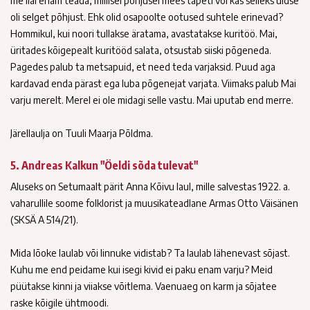
me iial enam teada, millisel põhjusel mees tapeti või kas selleks üldse
oli selget põhjust. Ehk olid osapoolte ootused suhtele erinevad?
Hommikul, kui noori tullakse äratama, avastatakse kuritöö. Mai,
üritades kõigepealt kuritööd salata, otsustab siiski põgeneda.
Pagedes palub ta metsapuid, et need teda varjaksid. Puud aga
kardavad enda pärast ega luba põgenejat varjata. Viimaks palub Mai
varju merelt. Merel ei ole midagi selle vastu. Mai uputab end merre.
Järellaulja on Tuuli Maarja Põldma.
5. Andreas Kalkun "Öeldi sõda tulevat"
Aluseks on Setumaalt pärit Anna Kõivu laul, mille salvestas 1922. a.
vaharullile soome folklorist ja muusikateadlane Armas Otto Väisänen
(SKSÄ A 514/21).
Mida lõoke laulab või linnuke vidistab? Ta laulab lähenevast sõjast.
Kuhu me end peidame kui isegi kivid ei paku enam varju? Meid
püütakse kinni ja viiakse võitlema. Vaenuaeg on karm ja sõjatee
raske kõigile ühtmoodi.