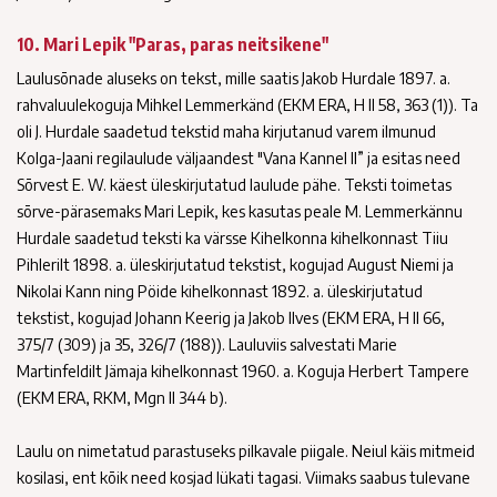
10. Mari Lepik "Paras, paras neitsikene"
Laulusõnade aluseks on tekst, mille saatis Jakob Hurdale 1897. a.
rahvaluulekoguja Mihkel Lemmerkänd (EKM ERA, H II 58, 363 (1)). Ta
oli J. Hurdale saadetud tekstid maha kirjutanud varem ilmunud
Kolga-Jaani regilaulude väljaandest "Vana Kannel II” ja esitas need
Sõrvest E. W. käest üleskirjutatud laulude pähe. Teksti toimetas
sõrve-pärasemaks Mari Lepik, kes kasutas peale M. Lemmerkännu
Hurdale saadetud teksti ka värsse Kihelkonna kihelkonnast Tiiu
Pihlerilt 1898. a. üleskirjutatud tekstist, kogujad August Niemi ja
Nikolai Kann ning Pöide kihelkonnast 1892. a. üleskirjutatud
tekstist, kogujad Johann Keerig ja Jakob Ilves (EKM ERA, H II 66,
375/7 (309) ja 35, 326/7 (188)). Lauluviis salvestati Marie
Martinfeldilt Jämaja kihelkonnast 1960. a. Koguja Herbert Tampere
(EKM ERA, RKM, Mgn II 344 b).
Laulu on nimetatud parastuseks pilkavale piigale. Neiul käis mitmeid
kosilasi, ent kõik need kosjad lükati tagasi. Viimaks saabus tulevane