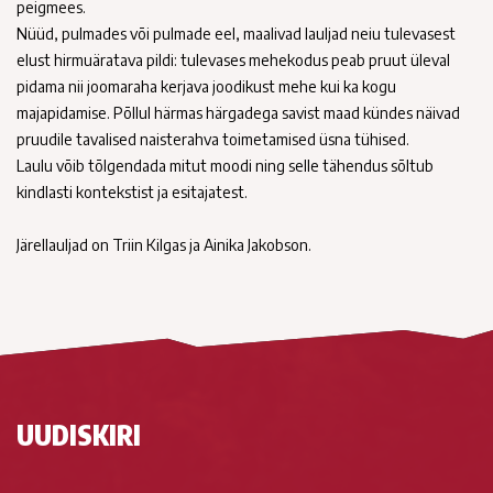
peigmees.
Nüüd, pulmades või pulmade eel, maalivad lauljad neiu tulevasest
elust hirmuäratava pildi: tulevases mehekodus peab pruut üleval
pidama nii joomaraha kerjava joodikust mehe kui ka kogu
majapidamise. Põllul härmas härgadega savist maad kündes näivad
pruudile tavalised naisterahva toimetamised üsna tühised.
Laulu võib tõlgendada mitut moodi ning selle tähendus sõltub
kindlasti kontekstist ja esitajatest.
Järellauljad on Triin Kilgas ja Ainika Jakobson.
UUDISKIRI