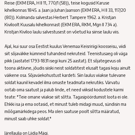
Reise (EKM ERA, H II 11, 770/1 (58)), teise kogusid Karuse
kihelkonnas 1845. a. Jaan ja Juhan Jaanson (EKM ERA, H II 33, 117/20
(80)). Kolmanda salvestas Herbert Tampere 1962. a. Kristjan
Kiviloolt Kuusalu kihelkonnast (EKM ERA, RKM, Mgn II 734 a).
Kristjan Kiviloo laulu salvestusest on võetud ka siinse laulu viis.
Ajal, kui suur osa Eestist kuulus Venemaa Keisririigi koosseisu, viidi
siit sõjaväkke kümneid tuhandeid nekruteid. Teenistusaeg oli väga
pikk (aastatel 1793-1831 isegi kuni 25 aastat). Et sõjategevus oli
toona aktiivne, jõudis siiski neist soldatitest elusalt tagasi koju ainult
väikene osa. Sõjaväekohustust kardeti. Siin laulus viiakse tulevane
soldat kaunil kevadel ilma omaste teadmata nekrutiks. Värvatu
ootab oma saatust ja palub linde, et need viiksid kodustele karmi
teate: "Teie omane viiakse siit sõtta. Tagasipöördumist loota ei ole.
Ehkki isa ja ema ootasid, et minust tuleb midagi muud, sündisin ma
mõõgamärkidega peos. Ma olen saatuse poolt sõtta määratud,
minust saab uhke soldat."
Järellaulja on Liidia Mägi.