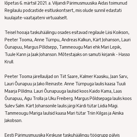
lõpetas 6. märtsil 2021. a. Viljandi Pärimusmuusika Aidas toimunud
Regilaulu podcastide esitluskontsert, mis olude sunnil edastati
kuulajate-vaatajateni virtuaalselt.
Teisel hooaja taskuhäälingu osades esitavad regilaule Liisi Koikson,
Peeter Tooma, Anne Türnpu, Andreas Kalkun, Kärt Johanson, Lauri
Õunapuu, Margus Põldsepp, Tammeougu Mari ehk Mari Lepik,
Tuule Kann ja Jaak Johanson. Mõtestajaks on samuti kirjanik - Hasso
Krull.
Peeter Tooma järellauljad on Tiit Saare, Kalmer Kaasiku, Jaan Sarv,
Lauri Õunapuu ja Jako Reinaste. Anne Türnpuga laulis kaasa Tuuli
Maarja Põldma. Lauri Õunapuuga laulsid koos Kaido Kama, Laas
Õunapuu, Agu Trolla ja Uku Freiberg. Margus Põldsepaga laulis koos
Sulev Salm. Kärt Johansonile laulis järgi Kärdi tütar Liidia Mägi.
Tammeougu Mariga laulsid kaasa Mari tütar Triin Kilgas ja Ainika
Jakobson.
Eesti Pärimusmuusika Keskuse taskuhäälingu töögrupp pälvis