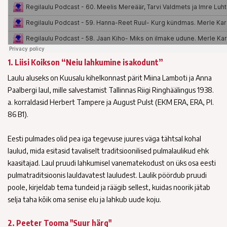
1. Liisi Koikson “Neiu lahkumine isakodunt”
Laulu aluseks on Kuusalu kihelkonnast pärit Miina Lamboti ja Anna
Paalbergi laul, mille salvestamist Tallinnas Riigi Ringhäälingus 1938.
a. korraldasid Herbert Tampere ja August Pulst (EKM ERA, ERA, Pl.
86 B1).
Eesti pulmades olid pea iga tegevuse juures väga tähtsal kohal
laulud, mida esitasid tavaliselt traditsioonilised pulmalaulikud ehk
kaasitajad. Laul pruudi lahkumisel vanematekodust on üks osa eesti
pulmatraditsioonis lauldavatest lauludest. Laulik pöördub pruudi
poole, kirjeldab tema tundeid ja räägib sellest, kuidas noorik jätab
selja taha kõik oma senise elu ja lahkub uude koju.
2. Peeter Tooma "Suur härg"