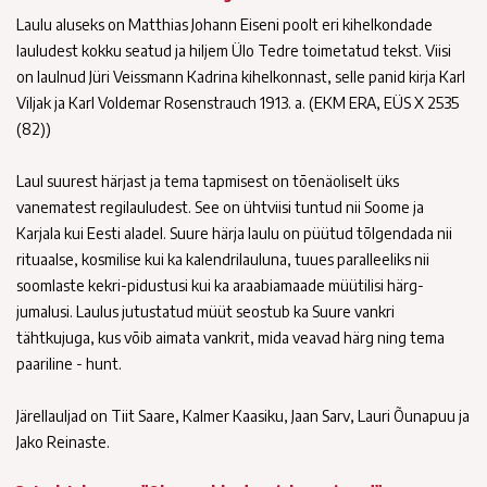
Laulu aluseks on Matthias Johann Eiseni poolt eri kihelkondade
lauludest kokku seatud ja hiljem Ülo Tedre toimetatud tekst. Viisi
on laulnud Jüri Veissmann Kadrina kihelkonnast, selle panid kirja Karl
Viljak ja Karl Voldemar Rosenstrauch 1913. a. (EKM ERA, EÜS X 2535
(82))
Laul suurest härjast ja tema tapmisest on tõenäoliselt üks
vanematest regilauludest. See on ühtviisi tuntud nii Soome ja
Karjala kui Eesti aladel. Suure härja laulu on püütud tõlgendada nii
rituaalse, kosmilise kui ka kalendrilauluna, tuues paralleeliks nii
soomlaste kekri-pidustusi kui ka araabiamaade müütilisi härg-
jumalusi. Laulus jutustatud müüt seostub ka Suure vankri
tähtkujuga, kus võib aimata vankrit, mida veavad härg ning tema
paariline - hunt.
Järellauljad on Tiit Saare, Kalmer Kaasiku, Jaan Sarv, Lauri Õunapuu ja
Jako Reinaste.