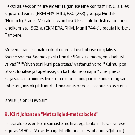
Teksti aluseks on "Kure eidelt" Lüganuse kihelkonnast 1890. a. üles
kirjutatud värsid (EKM ERA, H II 3, 650 (263)), koguja Hindrik
(Heinrich) Prants. Viisi aluseks on Liisi Rikka laulu lindistus Lüganuse
kihelkonnast 1962. a. (EKM ERA, RKM, Mgn II 744 c), koguja Herbert
Tampere.
Mu vend hankis omale uhked riided ja hea hobuse ning läks siis
Soome sõdima. Soomes päriti temalt: "Kaua sa, mees, oma hobust
valvad?". "Valvan seni kuni pea otsas," vastanud vend. "Kui mul pea
otsast lüüakse ja tapetakse, on ka hobune omapäi." Ühel päeval
karja vaatama minnes leidis ema hobuse omapäi hulkumas ning sai
kohe aru, mis oli juhtunud – tema ainus poeg oli saanud sõjas surma.
Järellaulja on Sulev Salm.
9. Kärt Johanson "Metsaligled-metsalagled"
Teksti aluseks on kolm sarnaste motiividega laulu, millest esimese
kirjutas 1890. a. Väike-Maarja kihelkonnas üles Johannes (Johann)