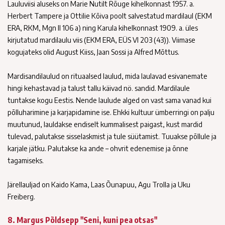
Lauluviisi aluseks on Marie Nutilt Rõuge kihelkonnast 1957. a.
Herbert Tampere ja Ottilie Kõiva poolt salvestatud mardilaul (EKM
ERA, RKM, Mgn II 106 a) ning Karula kihelkonnast 1909. a. üles
kirjutatud mardilaulu viis (EKM ERA, EÜS VI 203 (43)). Viimase
kogujateks olid August Kiiss, Jaan Sossi ja Alfred Mõttus.
Mardisandilaulud on rituaalsed laulud, mida laulavad esivanemate
hingi kehastavad ja talust tallu käivad nö. sandid. Mardilaule
tuntakse kogu Eestis. Nende laulude alged on vast sama vanad kui
põlluharimine ja karjapidamine ise. Ehkki kultuur ümberringi on palju
muutunud, lauldakse endiselt kummalisest paigast, kust mardid
tulevad, palutakse sisselaskmist ja tule süütamist. Tuuakse põllule ja
karjale jätku. Palutakse ka ande – ohvrit edenemise ja õnne
tagamiseks.
Järellauljad on Kaido Kama, Laas Õunapuu, Agu Trolla ja Uku
Freiberg.
8. Margus Põldsepp "Seni, kuni pea otsas"