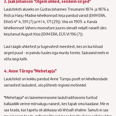
3. Jaak Johanson "Olgem uhked, seiskem sirged"
Lauluteksti aluseks on Gustav Johannes Treumanni 1874. ja 1876 a.
Risti ja Harju-Madise kihelkonnast kirja pandud värsid (EKM ERA,
EKmS 4° 4, 591 (7) ja H I 4, 171 (29)). Viisi on 1909. a. Karula
kihelkonnast Väheru moonatare juures olevalt neljalt naiselt üles
kirjutanud August Kiiss (EKM ERA, EÜS VI 196 (7)).
Laul räägib uhketest ja tugevatest meestest, kes on kui kõvad
sirged puud - ei paindu tuules ega murdu tormis. Sääraseid mehi ei
võta isegi katk.
4. Anne Türnpu "Mehetapja"
Laulutekst on kokku pandud Anne Türnpu poolt eri kihelkondade
sarnastest lauludest, viis põhineb regiviisi motiividel.
"Mehetapja" on läänemeresoome laulutraditsioonis tuntud
ballaadilik verine mõrvalugu naisest, kes tapab oma kaaslase. Me ei
saa teada, kas tapetu oli abikaasa või lihtsalt ehaline. Samuti ei saa