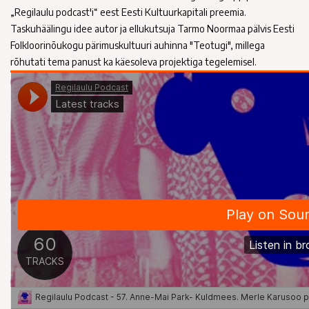
„Regilaulu podcast'i“ eest Eesti Kultuurkapitali preemia.
Taskuhäälingu idee autor ja ellukutsuja Tarmo Noormaa pälvis Eesti
Folkloorinõukogu pärimuskultuuri auhinna "Teotugi", millega
rõhutati tema panust ka käesoleva projektiga tegelemisel.