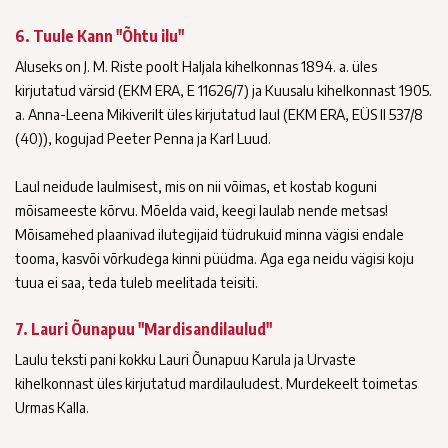
6. Tuule Kann "Õhtu ilu"
Aluseks on J. M. Riste poolt Haljala kihelkonnas 1894. a. üles
kirjutatud värsid (EKM ERA, E 11626/7) ja Kuusalu kihelkonnast 1905.
a. Anna-Leena Mikiverilt üles kirjutatud laul (EKM ERA, EÜS II 537/8
(40)), kogujad Peeter Penna ja Karl Luud.
Laul neidude laulmisest, mis on nii võimas, et kostab koguni
mõisameeste kõrvu. Mõelda vaid, keegi laulab nende metsas!
Mõisamehed plaanivad ilutegijaid tüdrukuid minna vägisi endale
tooma, kasvõi võrkudega kinni püüdma. Aga ega neidu vägisi koju
tuua ei saa, teda tuleb meelitada teisiti.
7. Lauri Õunapuu "Mardisandilaulud"
Laulu teksti pani kokku Lauri Õunapuu Karula ja Urvaste
kihelkonnast üles kirjutatud mardilauludest. Murdekeelt toimetas
Urmas Kalla.