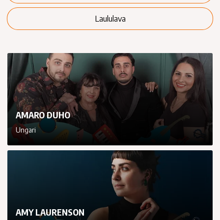
Laululava
AMARO DUHO
Ungari
cancel
Amaro Duho
AMY LAURENSON
Ungari