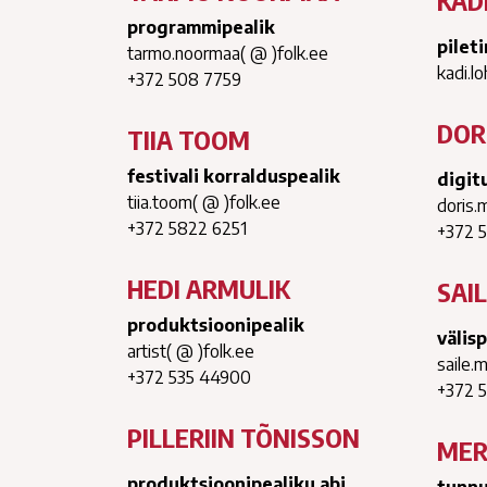
KAD
programmipealik
pilet
tarmo.noormaa( @ )folk.ee
kadi.l
+372 508 7759
DOR
TIIA TOOM
festivali korralduspealik
digit
tiia.toom( @ )folk.ee
doris.
+372 5822 6251
+372 
HEDI ARMULIK
SAI
produktsioonipealik
välis
artist( @ )folk.ee
saile.
+372 535 44900
+372 
PILLERIIN TÕNISSON
MER
produktsioonipealiku abi