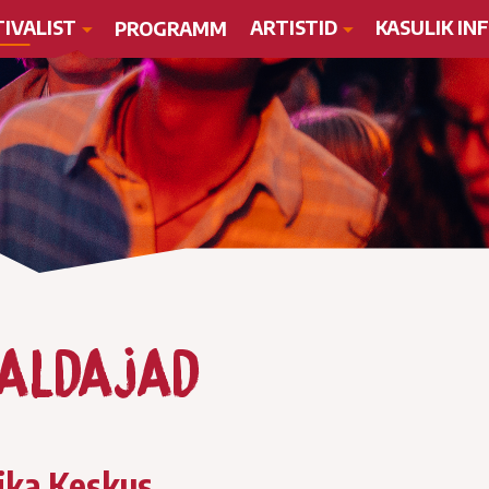
TIVALIST
ARTISTID
KASULIK IN
PROGRAMM
raldajad
ika Keskus