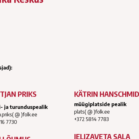
jad):
STJAN PRIKS
KÄTRIN HANSCHMI
müügiplatside pealik
i- ja turunduspealik
plats( @ )folk.ee
n.priks( @ )folk.ee
+372 5814 7783
516 7730
JELIZAVETA SALA