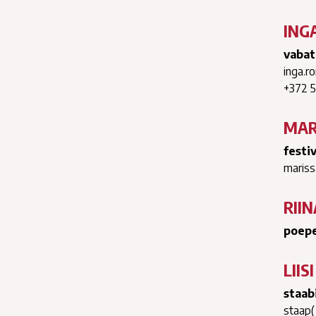
ING
vabat
inga.r
+372 
MAR
festi
mariss
RIIN
poepe
LIIS
staab
staap(