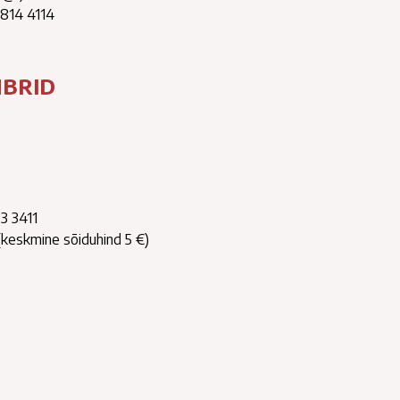
814 4114
MBRID
33 3411
(keskmine sõiduhind 5 €)