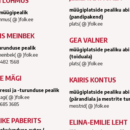
I LÕHMUS
müügiplatside pealiku abi
imüügipealik
(pandipakend)
ohmus( @ )folk.ee
plats( @ )folk.ee
IS MEINBEK
GEA VALNER
urunduse pealik
müügiplatside pealiku abi
meinbek( @ )folk.ee
(toiduala)
5482 1568
plats( @ )folk.ee
LE MÄGI
KAIRIS KONTUS
pressi ja -turunduse pealik
müügiplatside pealiku abi
magi( @ )folk.ee
(pärandiala ja mestrite tu
5685 3685
meistrid( @ )folk.ee
IKE PABERITS
ELINA-EMILIE LEHT