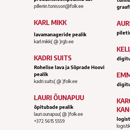
tunnu
pilleriin.tonisson@folk.ee
graaf
KARL MIKK
AUR
pilet
lavamanageride pealik
karl.mikk( @ )rgb.ee
KEL
KADRI SUITS
digit
Rohelise lava ja Sõprade Hoovi
EMM
pealik
kadri.suits( @ )folk.ee
digit
LAURI ÕUNAPUU
KAR
õpitubade pealik
KAN
lauri.ounapuu( @ )folk.ee
logis
+372 5615 5559
logisti