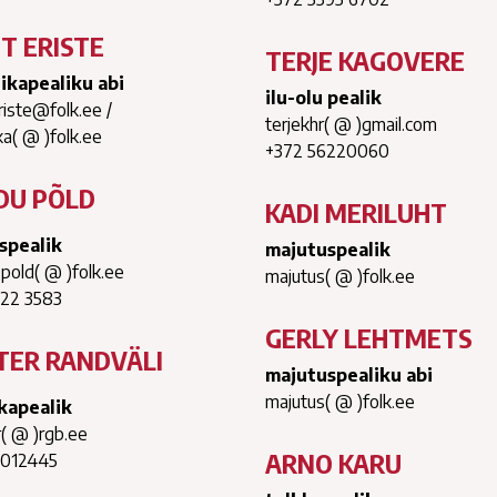
IT ERISTE
TERJE KAGOVERE
tikapealiku abi
ilu-olu pealik
eriste@folk.ee /
terjekhr( @ )gmail.com
ka( @ )folk.ee
+372 56220060
DU PÕLD
KADI MERILUHT
spealik
majutuspealik
pold( @ )folk.ee
majutus( @ )folk.ee
522 3583
GERLY LEHTMETS
TER RANDVÄLI
majutuspealiku abi
majutus( @ )folk.ee
kapealik
( @ )rgb.ee
ARNO KARU
5012445