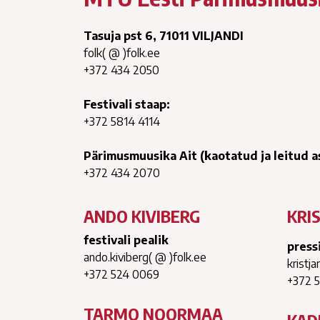
Tasuja pst 6, 71011 VILJANDI
folk( @ )folk.ee
+372 434 2050
Festivali staap:
+372 5814 4114
Pärimusmuusika Ait (kaotatud ja leitud as
+372 434 2070
ANDO KIVIBERG
KRI
festivali pealik
press
ando.kiviberg( @ )folk.ee
kristja
+372 524 0069
‭+372 
TARMO NOORMAA