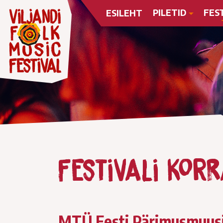
PILETID
FES
ESILEHT
Festivali kor
MTÜ Eesti Pärimusmuus