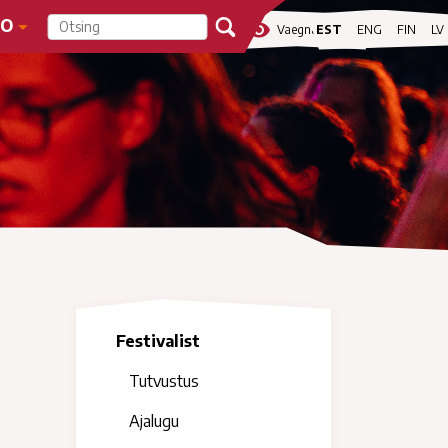
FO
visibility
Vaegnägijale
EST
ENG
FIN
LV
Festivalist
Tutvustus
Ajalugu