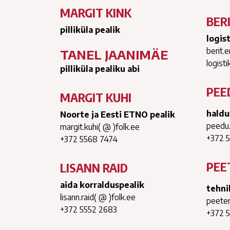
MARGIT KINK
BER
pilliküla pealik
logis
berit.
TANEL JAANIMÄE
logisti
pilliküla pealiku abi
PEE
MARGIT KUHI
haldu
Noorte ja Eesti ETNO pealik
peedu.
margit.kuhi( @ )folk.ee
+372 
+372 5568 7474
PEE
LISANN RAID
aida korralduspealik
tehni
lisann.raid( @ )folk.ee
peeter
+372 5552 2683
+372 