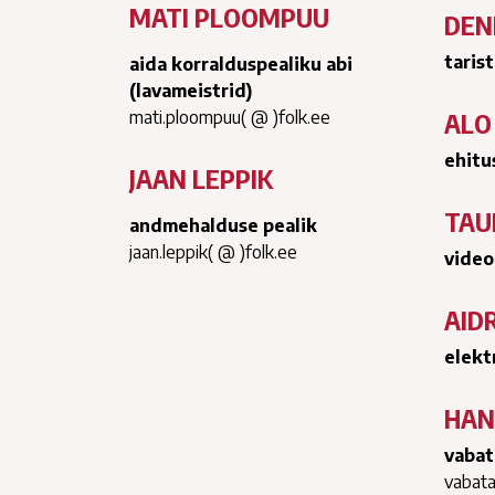
MATI PLOOMPUU
DEN
taris
aida korralduspealiku abi
(lavameistrid)
mati.ploompuu( @ )folk.ee
ALO
ehitu
JAAN LEPPIK
TAU
andmehalduse pealik
jaan.leppik( @ )folk.ee
video
AID
elekt
HAN
vabat
vabata