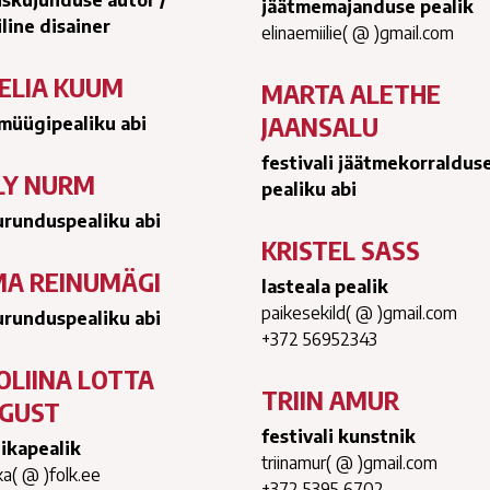
skujunduse autor /
jäätmemajanduse pealik
iline disainer
elinaemiilie( @ )gmail.com
ELIA KUUM
MARTA ALETHE
JAANSALU
imüügipealiku abi
festivali jäätmekorraldus
LY NURM
pealiku abi
urunduspealiku abi
KRISTEL SASS
A REINUMÄGI
lasteala pealik
paikesekild( @ )gmail.com
urunduspealiku abi
+372 56952343
OLIINA LOTTA
TRIIN AMUR
GUST
festivali kunstnik
tikapealik
triinamur( @ )gmail.com
ka( @ )folk.ee
‭+372 5395 6702‬