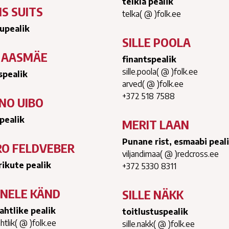
telkla pealik
IS SUITS
telka( @ )folk.ee
tupealik
SILLE POOLA
 AASMÄE
finantspealik
sille.poola( @ )folk.ee
spealik
arved( @ )folk.ee
+372 518 7588
NO UIBO
pealik
MERIT LAAN
Punane rist, esmaabi peal
RO FELDVEBER
viljandimaa( @ )redcross.ee
rikute pealik
+372 5330 8311
NELE KÄND
SILLE NÄKK
ahtlike pealik
toitlustuspealik
htlik( @ )folk.ee
sille.nakk( @ )folk.ee