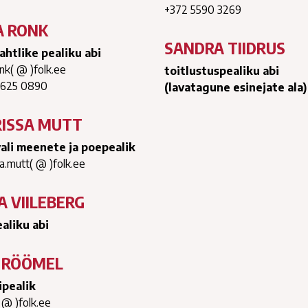
+372 5590 3269
A RONK
SANDRA TIIDRUS
ahtlike pealiku abi
onk( @ )folk.ee
toitlustuspealiku abi
5625 0890
(lavatagune esinejate ala)
ISSA MUTT
vali meenete ja poepealik
a.mutt( @ )folk.ee
A VIILEBERG
aliku abi
I RÖÖMEL
ipealik
 @ )folk.ee