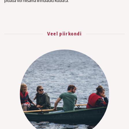
pidada või niisama linnulaulu kuulata.
Veel piirkondi