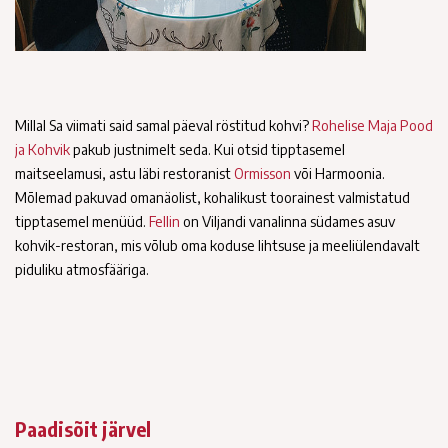
Millal Sa viimati said samal päeval röstitud kohvi?
Rohelise Maja Pood
ja Kohvik
pakub justnimelt seda. Kui otsid tipptasemel
maitseelamusi, astu läbi restoranist
Ormisson
või Harmoonia.
Mõlemad pakuvad omanäolist, kohalikust toorainest valmistatud
tipptasemel menüüd.
Fellin
on Viljandi vanalinna südames asuv
kohvik-restoran, mis võlub oma koduse lihtsuse ja meeliülendavalt
piduliku atmosfääriga.
Paadisõit järvel