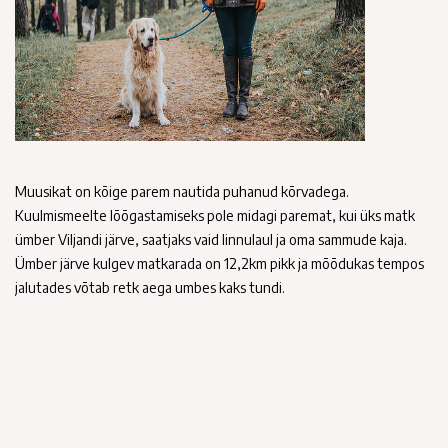
Muusikat on kõige parem nautida puhanud kõrvadega.
Kuulmismeelte lõõgastamiseks pole midagi paremat, kui üks matk
ümber Viljandi järve, saatjaks vaid linnulaul ja oma sammude kaja.
Ümber järve kulgev matkarada on 12,2km pikk ja mõõdukas tempos
jalutades võtab retk aega umbes kaks tundi.