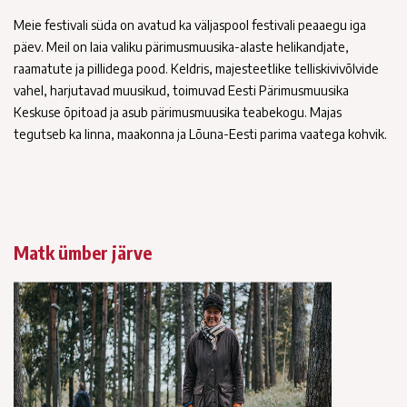
Meie festivali süda on avatud ka väljaspool festivali peaaegu iga
päev. Meil on laia valiku pärimusmuusika-alaste helikandjate,
raamatute ja pillidega pood. Keldris, majesteetlike telliskivivõlvide
vahel, harjutavad muusikud, toimuvad Eesti Pärimusmuusika
Keskuse õpitoad ja asub pärimusmuusika teabekogu. Majas
tegutseb ka linna, maakonna ja Lõuna-Eesti parima vaatega kohvik.
Matk ümber järve