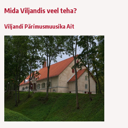
Mida Viljandis veel teha?
Viljandi Pärimusmuusika Ait