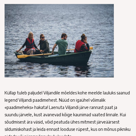
Küllap tuleb paljudel Viljandile mõeldes kohe meelde lauluks saanud
legend Viljandi paadimehest. Nüüd on igaühel võimalik
«paadimeheks» hakata! Laenuta Viljandi järve rannast paat ja
suundu järvele, kust avanevad kõige kaunimad vaated linnale. Kui
sõudmisest ära väsid, võid peatuda ühes mitmest järveäärsest
sildumiskohast ja leida ennast looduse rüpest, kus on mõnus pikniku