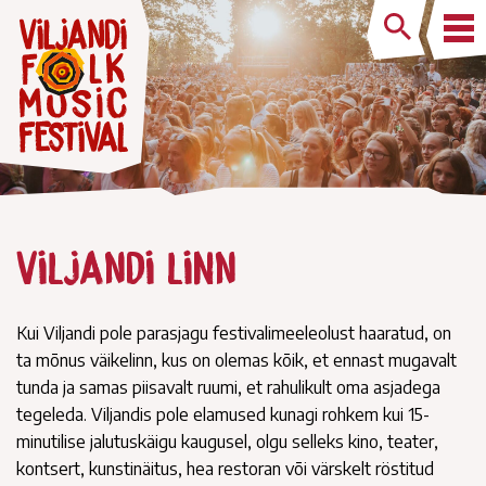
Viljandi linn
Kui Viljandi pole parasjagu festivalimeeleolust haaratud, on
ta mõnus väikelinn, kus on olemas kõik, et ennast mugavalt
tunda ja samas piisavalt ruumi, et rahulikult oma asjadega
tegeleda. Viljandis pole elamused kunagi rohkem kui 15-
minutilise jalutuskäigu kaugusel, olgu selleks kino, teater,
kontsert, kunstinäitus, hea restoran või värskelt röstitud