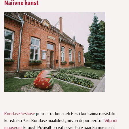
Naiivne kunst
Kondase keskuse
püsinäitus koosneb Eesti kuulsaima naivistliku
kunstniku Paul Kondase maalidest, mis on deponeeritud
Viljandi
muuseumi
kogust. Püsivalt on väljas veidi üle paarikümne maali.