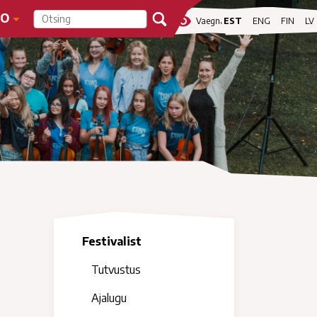
FO
visibility
Vaegnägijale
EST
ENG
FIN
LV
Festivalist
Tutvustus
Ajalugu