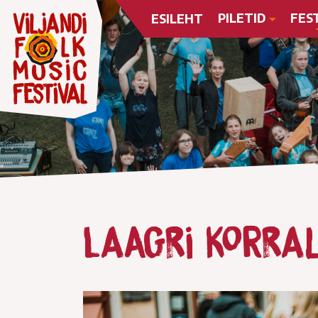
PILETID
FES
ESILEHT
Laagri korra