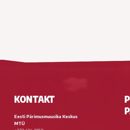
KONTAKT
P
P
Eesti Pärimusmuusika Keskus
MTÜ