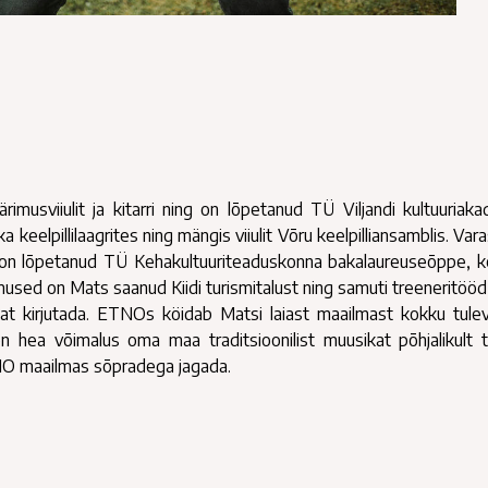
rimusviiulit ja kitarri ning on lõpetanud TÜ Viljandi kultuuriak
keelpillilaagrites ning mängis viiulit Võru keelpilliansamblis. Var
a on lõpetanud TÜ Kehakultuuriteaduskonna bakalaureuseõppe, k
mused on Mats saanud Kiidi turismitalust ning samuti treeneritööd
ikat kirjutada. ETNOs köidab Matsi laiast maailmast kokku tule
 hea võimalus oma maa traditsioonilist muusikat põhjalikult
TNO maailmas sõpradega jagada.