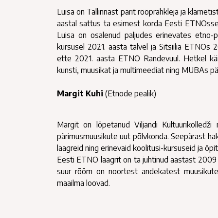
Luisa on Tallinnast pärit rööprähkleja ja klarnet
aastal sattus ta esimest korda Eesti ETNOsse
Luisa on osalenud paljudes erinevates etno-p
kursusel 2021. aasta talvel ja Sitsiilia ETNOs
ette 2021. aasta ETNO Randevuul. Hetkel käib 
kunsti, muusikat ja multimeediat ning MUBAs pä
Margit Kuhi
(Etnode pealik)
Margit on lõpetanud Viljandi Kultuurikolledž
pärimusmuusikute uut põlvkonda. Seepärast ha
laagreid ning erinevaid koolitusi-kursuseid ja õpi
Eesti ETNO laagrit on ta juhtinud aastast 2009
suur rõõm on noortest andekatest muusikutes
maailma loovad.