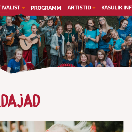
TIVALIST
ARTISTID
KASULIK IN
PROGRAMM
ldajad