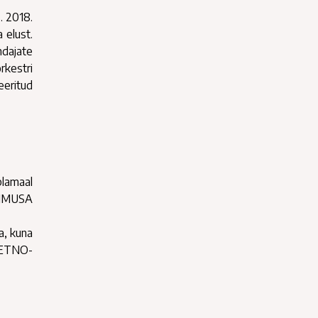
. 2018.
 elust.
ndajate
rkestri
eeritud
plamaal
ÄRIMUSA
a, kuna
s ETNO-