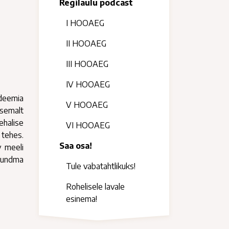
Regilaulu podcast
I HOOAEG
II HOOAEG
III HOOAEG
IV HOOAEG
adeemia
V HOOAEG
asemalt
ehalise
VI HOOAEG
 tehes.
Saa osa!
v meeli
 tundma
Tule vabatahtlikuks!
Rohelisele lavale
esinema!