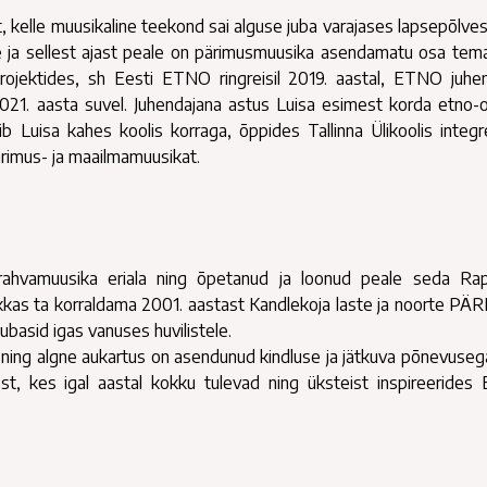
ist, kelle muusikaline teekond sai alguse juba varajases lapsepõlves
 ja sellest ajast peale on pärimusmuusika asendamatu osa tema
rojektides, sh Eesti ETNO ringreisil 2019. aastal, ETNO juhe
 2021. aasta suvel. Juhendajana astus Luisa esimest korda etno-o
Luisa kahes koolis korraga, õppides Tallinna Ülikoolis integr
rimus- ja maailmamuusikat.
i rahvamuusika eriala ning õpetanud ja loonud peale seda Ra
kkas ta korraldama 2001. aastast Kandlekoja laste ja noorte P
tubasid igas vanuses huvilistele.
 ning algne aukartus on asendunud kindluse ja jätkuva põnevuseg
t, kes igal aastal kokku tulevad ning üksteist inspireeride