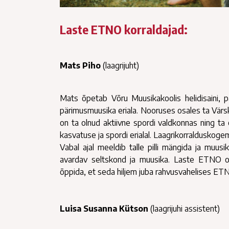
Laste ETNO korraldajad:
Mats Piho
(laagrijuht)
Mats õpetab Võru Muusikakoolis helidisaini, pä
pärimusmuusika eriala. Nooruses osales ta Värska 
on ta olnud aktiivne spordi valdkonnas ning t
kasvatuse ja spordi erialal. Laagrikorralduskoge
Vabal ajal meeldib talle pilli mängida ja muus
avardav seltskond ja muusika. Laste ETNO on
õppida, et seda hiljem juba rahvusvahelises E
Luisa Susanna Kütson
(laagrijuhi assistent)