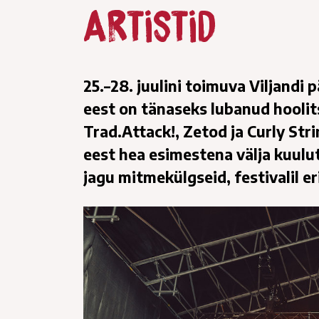
artistid
25.–28. juulini toimuva Viljandi
eest on tänaseks lubanud hoolit
Trad.Attack!, Zetod ja Curly Str
eest hea esimestena välja kuulu
jagu mitmekülgseid, festivalil e