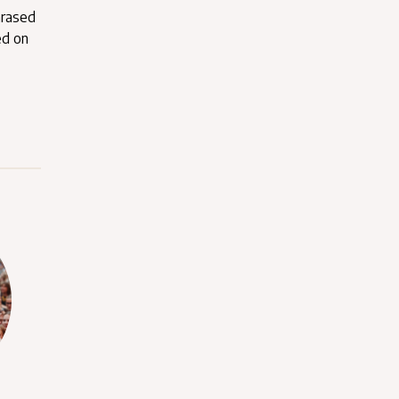
ärased
ed on