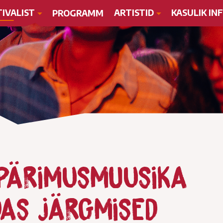
TIVALIST
ARTISTID
KASULIK IN
PROGRAMM
 pärimusmuusika
das järgmised