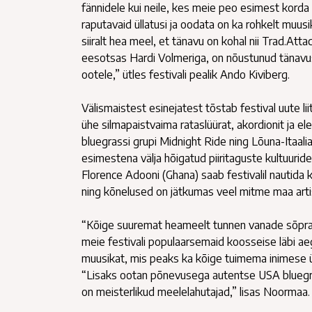
fännidele kui neile, kes meie peo esimest korda
raputavaid üllatusi ja oodata on ka rohkelt muus
siiralt hea meel, et tänavu on kohal nii Trad.Atta
eesotsas Hardi Volmeriga, on nõustunud tänavu
ootele,” ütles festivali pealik Ando Kiviberg.
Välismaistest esinejatest tõstab festival uute l
ühe silmapaistvaima rataslüürat, akordionit ja e
bluegrassi grupi Midnight Ride ning Lõuna-Itaal
esimestena välja hõigatud piiritaguste kultuuri
Florence Adooni (Ghana) saab festivalil nautida 
ning kõnelused on jätkumas veel mitme maa artis
“Kõige suuremat heameelt tunnen vanade sõprade
meie festivali populaarsemaid koosseise läbi a
muusikat, mis peaks ka kõige tuimema inimese ü
“Lisaks ootan põnevusega autentse USA bluegras
on meisterlikud meelelahutajad,” lisas Noormaa.