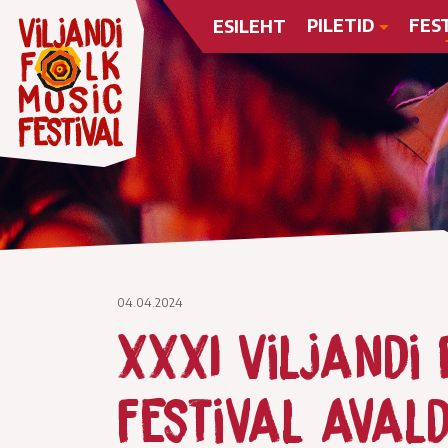
PILETID
FES
ESILEHT
04.04.2024
XXXI Viljandi
festival aval