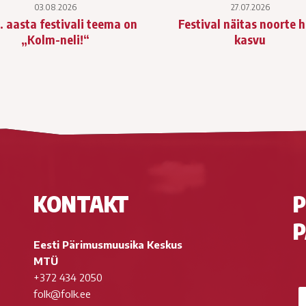
03.08.2026
27.07.2026
. aasta festivali teema on
Festival näitas noorte 
„Kolm-neli!“
kasvu
KONTAKT
P
P
Eesti Pärimusmuusika Keskus
MTÜ
+372 434 2050
folk@folk.ee