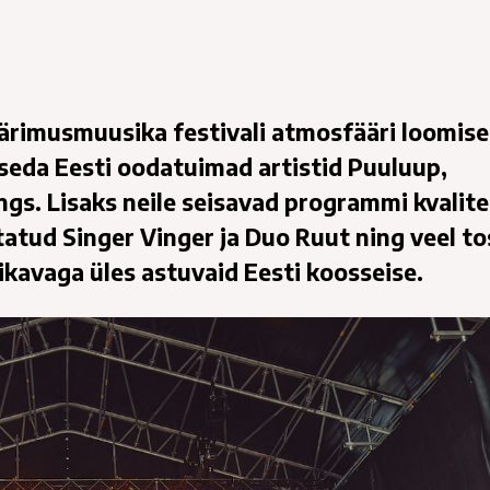
 pärimusmuusika festivali atmosfääri loomise
seda Eesti oodatuimad artistid Puuluup,
ings. Lisaks neile seisavad programmi kvalite
tatud Singer Vinger ja Duo Ruut ning veel to
rikavaga üles astuvaid Eesti koosseise.