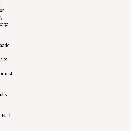
d
 on
r,
usega
maade
saks
Soomest
 üks
a-
. Nad