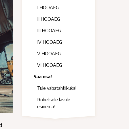
I HOOAEG
II HOOAEG
III HOOAEG
IV HOOAEG
V HOOAEG
VI HOOAEG
Saa osa!
Tule vabatahtlikuks!
Rohelisele lavale
esinema!
ud