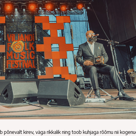
eb põnevalt kirev, väga rikkalik ning toob kuhjaga rõõmu nii kogen