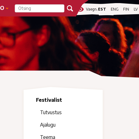
FO
visibility
Vaegnägijale
EST
ENG
FIN
LV
Festivalist
Tutvustus
Ajalugu
Teema