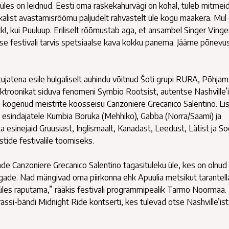
 üles on leidnud. Eesti oma raskekahurvägi on kohal, tuleb mitmei
ikalist avastamisrõõmu paljudelt rahvastelt üle kogu maakera. Mul
ck!, kui Puuluup. Eriliselt rõõmustab aga, et ansambel Singer Vinge
se festivali tarvis spetsiaalse kava kokku panema. Jääme põnev
iitujatena esile hulgaliselt auhindu võitnud Šoti grupi RURA, Põhja
lektroonikat siduva fenomeni Symbio Rootsist, autentse Nashville’i
ia kogenud meistrite koosseisu Canzoniere Grecanico Salentino. Li
de esindajatele Kumbia Boruka (Mehhiko), Gabba (Norra/Saami) ja
ka esinejaid Gruusiast, Inglismaalt, Kanadast, Leedust, Lätist ja 
tide festivalile toomiseks.
 Canzoniere Grecanico Salentino tagasituleku üle, kes on olnud
egade. Nad mängivad oma piirkonna ehk Apuulia metsikut tarantell
les raputama,” rääkis festivali programmipealik Tarmo Noormaa.
si-bändi Midnight Ride kontserti, kes tulevad otse Nashville’ist