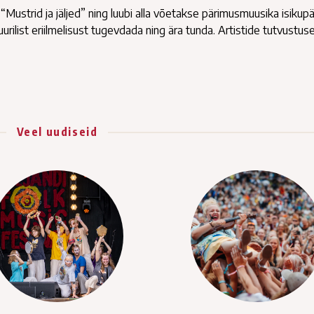
“Mustrid ja jäljed” ning luubi alla võetakse pärimusmuusika isikup
urilist eriilmelisust tugevdada ning ära tunda. Artistide tutvustus
Veel uudiseid