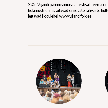
XXXI Viljandi pärimusmuusika festivali teema on 
kõlamustrid, mis aitavad erinevate rahvaste kultu
leitavad kodulehel www.viljandifolk.ee.