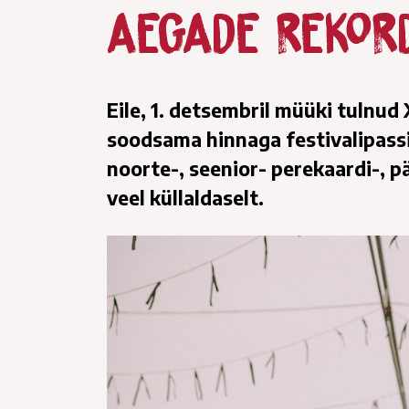
aegade rekord
Eile, 1. detsembril müüki tulnud
soodsama hinnaga festivalipassid
noorte-, seenior- perekaardi-, pä
veel küllaldaselt.