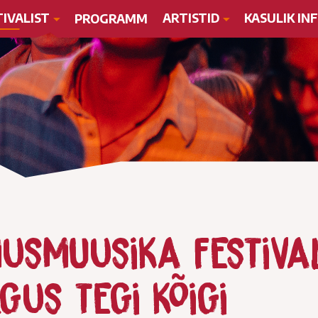
TIVALIST
ARTISTID
KASULIK IN
PROGRAMM
musmuusika festival
gus tegi kõigi