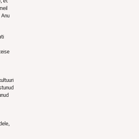
, et
meil
k Anu
ti
teise
ultuuri
estunud
unud
dele,