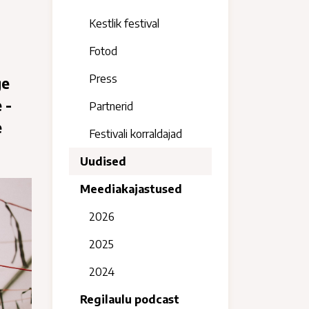
Kestlik festival
Fotod
Press
ge
 -
Partnerid
e
Festivali korraldajad
Uudised
Meediakajastused
2026
2025
2024
Regilaulu podcast