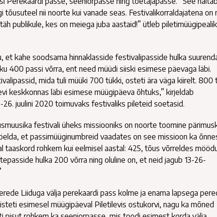
i Perekaardi passe, seeniorpasse ning toetajapasse. “See näitab
 tõusuteel nii noorte kui vanade seas. Festivalikorraldajatena on 
aitäh publikule, kes on meiega juba aastaid!” ütleb piletimüügipeali
u, et kahe soodsama hinnaklasside festivalipasside hulka suurenda
kku 400 passi võrra, ent need müüdi siiski esimese päevaga läbi.
lipassid, mida tuli müüki 700 tükki, osteti ära väga kiirelt. 800 
ilevi keskkonnas läbi esimese müügipäeva õhtuks,” kirjeldab
.-26. juulini 2020 toimuvaks festivaliks pileteid soetasid.
smuusika festivali üheks missiooniks on noorte toomine pärimusk
b öelda, et passimüüginumbreid vaadates on see missioon ka õnn
l taaskord rohkem kui eelmisel aastal: 425, tõus võrreldes mööd
epasside hulka 200 võrra ning oluline on, et neid jagub 13-26-
”
Perede Liiduga välja perekaardi pass kolme ja enama lapsega pere
isteti esimesel müügipäeval Piletilevis ostukorvi, nagu ka mõned
i pisut rohkem ka seeniorpasse, mis toodi esimest korda välja