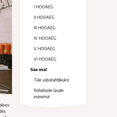
I HOOAEG
II HOOAEG
III HOOAEG
IV HOOAEG
V HOOAEG
VI HOOAEG
Saa osa!
Tule vabatahtlikuks!
Rohelisele lavale
esinema!
jaloos
ldes