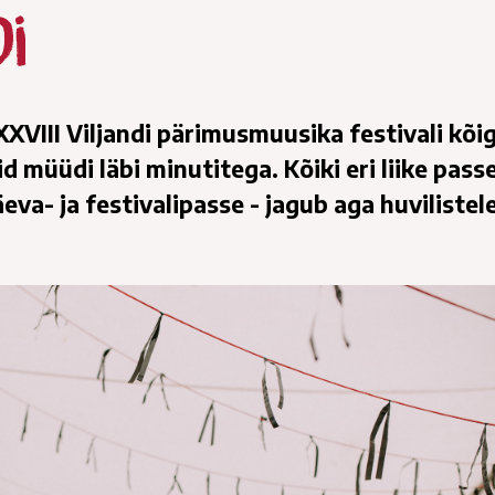
i
 XXVIII Viljandi pärimusmuusika festivali kõi
 müüdi läbi minutitega. Kõiki eri liike passe
eva- ja festivalipasse - jagub aga huvilistel