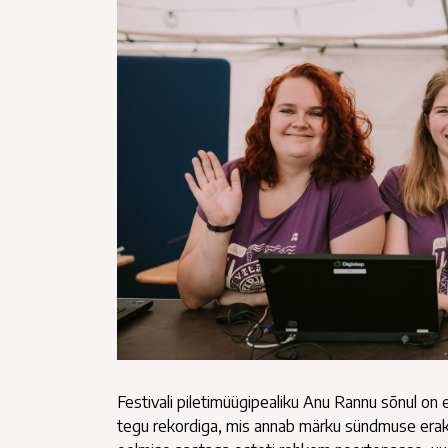
Festivali piletimüügipealiku Anu Rannu sõnul on
tegu rekordiga, mis annab märku sündmuse erakor