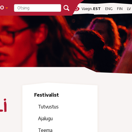
FO
visibility
Vaegnägijale
EST
ENG
FIN
LV
Festivalist
i
Tutvustus
Ajalugu
Teema