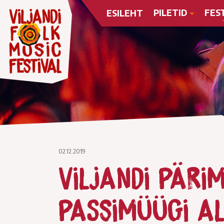
PILETID
FES
ESILEHT
02.12.2019
Viljandi päri
passimüügi al