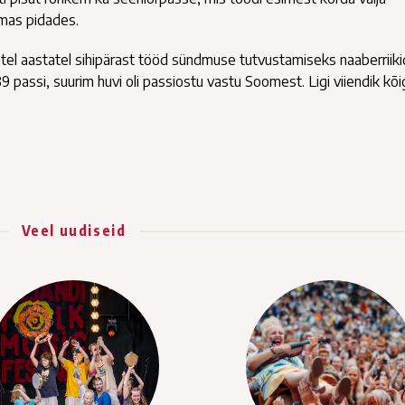
ilmas pidades.
stel aastatel sihipärast tööd sündmuse tutvustamiseks naaberriiki
 passi, suurim huvi oli passiostu vastu Soomest. Ligi viiendik kõi
Veel uudiseid