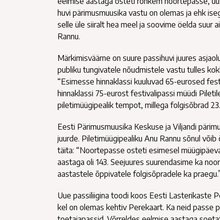
eelmise aastaga osteti rohkem noortepasse, uus
huvi pärimusmuusika vastu on olemas ja ehk isegi
selle üle siiralt hea meel ja soovime öelda suur 
Rannu.
Märkimisväärne on suure passihuvi juures asjaol
publiku tungivatele nõudmistele vastu tulles ko
“Esimesse hinnaklassi kuuluvad 65-eurosed festiva
hinnaklassi 75-eurost festivalipassi müüdi Pilet
piletimüügipealik tempot, millega folgisõbrad 23
Eesti Pärimusmuusika Keskuse ja Viljandi pärimu
juurde. Piletimüügipealiku Anu Rannu sõnul või
täita: “Noortepasse osteti esimesel müügipäeva
aastaga oli 143. Seejuures suurendasime ka noort
aastastele õppivatele folgisõpradele ka praegu.
Uue passiliigina toodi koos Eesti Lasterikaste 
kel on olemas kehtiv Perekaart. Ka neid passe p
toetajapassid. Võrreldes eelmise aastaga soetat