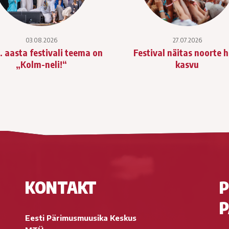
03.08.2026
27.07.2026
. aasta festivali teema on
Festival näitas noorte 
„Kolm-neli!“
kasvu
KONTAKT
P
P
Eesti Pärimusmuusika Keskus