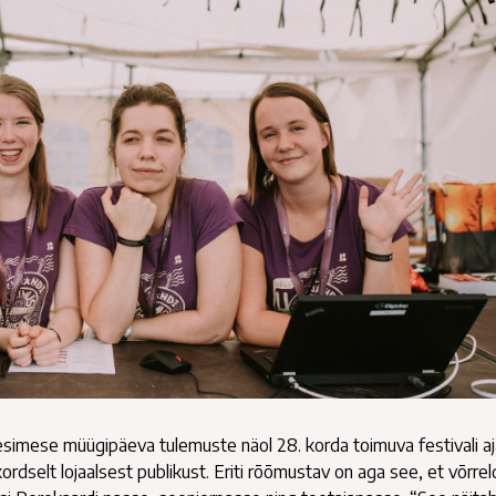
 esimese müügipäeva tulemuste näol 28. korda toimuva festivali a
dselt lojaalsest publikust. Eriti rõõmustav on aga see, et võrre