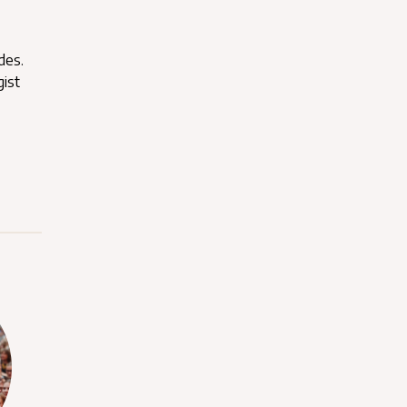
des.
gist