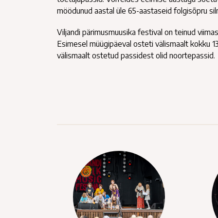
möödunud aastal üle 65-aastaseid folgisõpru s
Viljandi pärimusmuusika festival on teinud viima
Esimesel müügipäeval osteti välismaalt kokku 139
välismaalt ostetud passidest olid noortepassid.