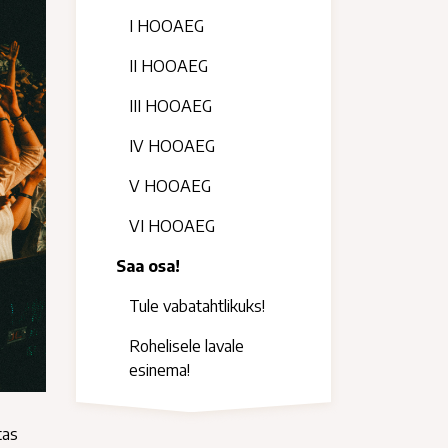
I HOOAEG
II HOOAEG
III HOOAEG
IV HOOAEG
V HOOAEG
VI HOOAEG
Saa osa!
Tule vabatahtlikuks!
Rohelisele lavale
esinema!
tas