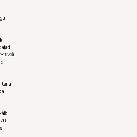
äga
i
dajad
stivali
ud
n täna
ba
käib
a 70
de