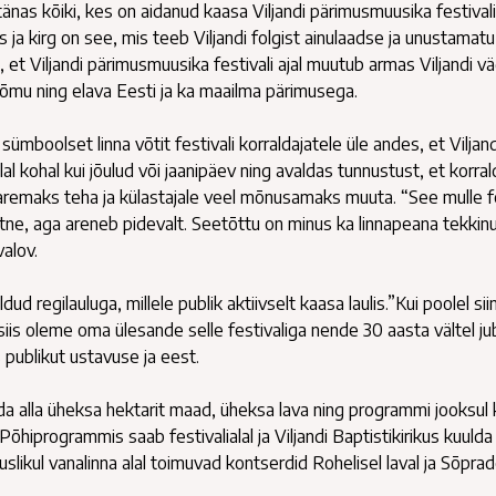
tänas kõiki, kes on aidanud kaasa Viljandi pärimusmuusika festivali
 ja kirg on see, mis teeb Viljandi folgist ainulaadse ja unustamatu
et Viljandi pärimusmuusika festivali ajal muutub armas Viljandi v
rõõmu ning elava Eesti ja ka maailma pärimusega.
sümboolset linna võtit festivali korraldajatele üle andes, et Viljand
l kohal kui jõulud või jaanipäev ning avaldas tunnustust, et korral
l paremaks teha ja külastajale veel mõnusamaks muuta. “See mulle fe
tne, aga areneb pidevalt. Seetõttu on minus ka linnapeana tekkin
valov.
ud regilauluga, millele publik aktiivselt kaasa laulis.”Kui poolel sii
iis oleme oma ülesande selle festivaliga nende 30 aasta vältel ju
s publikut ustavuse ja eest.
enda alla üheksa hektarit maad, üheksa lava ning programmi jooksul 
. Põhiprogrammis saab festivalialal ja Viljandi Baptistikirikus kuuld
slikul vanalinna alal toimuvad kontserdid Rohelisel laval ja Sõpra