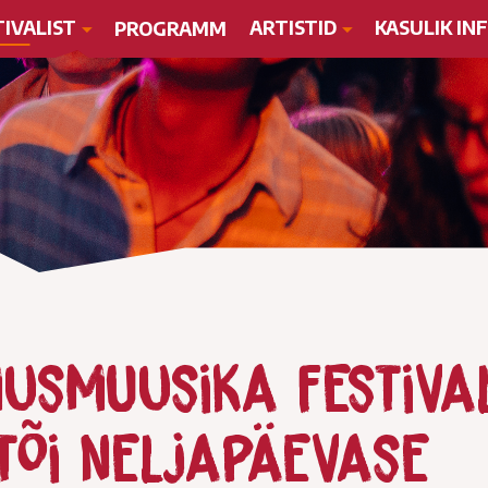
TIVALIST
ARTISTID
KASULIK IN
PROGRAMM
musmuusika festival
tõi neljapäevase