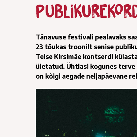
publikurekord
Tänavuse festivali pealavaks sa
23 tõukas troonilt senise publik
Teise Kirsimäe kontserdi külasta
ületatud. Ühtlasi kogunes terve 
on kõigi aegade neljapäevane re