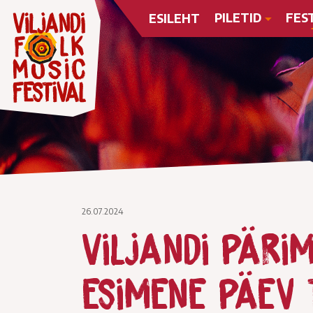
PILETID
FES
ESILEHT
26.07.2024
Viljandi päri
esimene päev 