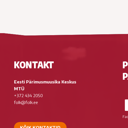
KONTAKT
P
P
Eesti Pärimusmuusika Keskus
MTÜ
+372 434 2050
folk@folk.ee
Fa
KÕIK KONTAKTID