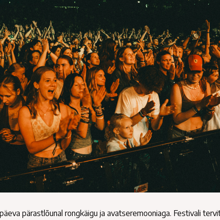
apäeva pärastlõunal rongkäigu ja avatseremooniaga. Festivali tervi