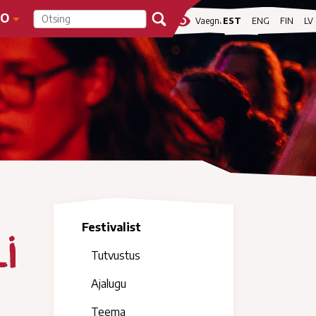
FO
visibility
Vaegnägijale
EST
ENG
FIN
LV
Festivalist
i
Tutvustus
Ajalugu
Teema