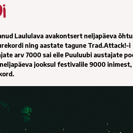
i
anud Laululava avakontsert neljapäeva õhtul
urekordi ning aastate tagune Trad.Attack!-i
jate arv 7000 sai eile Puuluubi austajate po
neljapäeva jooksul festivalile 9000 inimest,
kord.