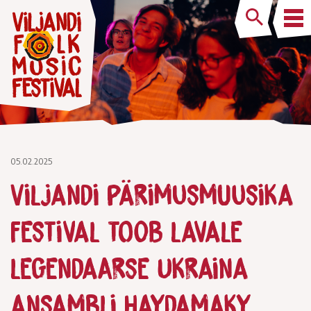
05.02.2025
Viljandi pärimusmuusika
festival toob lavale
legendaarse Ukraina
ansambli Haydamaky