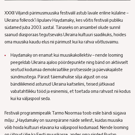
XXXII Viljandi pärimusmuusika festivalil astub lavale eriline külaline –
Ukraina folkrock’i lipulaev Haydamaky, kes võitis festivali publiku
südamed juba 2003. aastal. Tänaseks on ansambel olude sunnil
saanud diasporaas tegutsevaks Ukraina kultuuri saadikuks, hoides
oma muusika kaudu elus nii pärimust kui ka rahva võitlusvaimu.
Haydamaky on enamat kui muusikakollektiiv – nende looming
peegeldab Ukraina ajaloo pöördepunkte ning bänd on aktiivselt
seotud kodumaa demokraatlike protsesside ja päevakajaliste
sündmustega. Pärast täiemahulise sõja algust on osa
bändiliikmeid astunud Ukraina kaitseliini, teised jätkavad
vabatahtlikku tööd ja esinemisi, et toetada oma rahvast nii kodus
kui ka väljaspool seda.
Festivali programmipealik Tarmo Noormaa toob esile bändi sügava
mõju: „Haydamaky on suurepärane näide sellest, kuidas muusika
võib hoida kultuuri elavana ka väljaspool kodumaad. Nende looming
on jätnud jälje ka Eesti muusikasse, andes oma siirded Ruslan