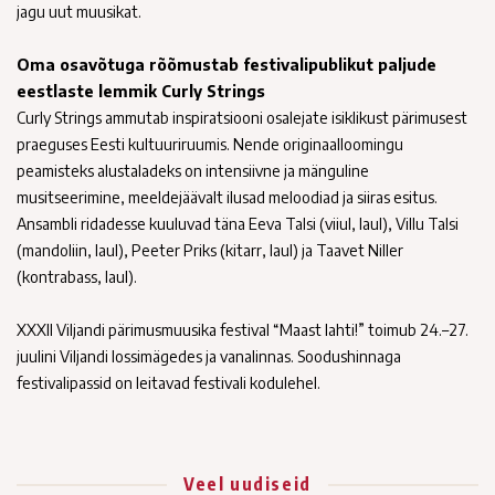
jagu uut muusikat.
Oma osavõtuga rõõmustab festivalipublikut paljude
eestlaste lemmik Curly Strings
Curly Strings ammutab inspiratsiooni osalejate isiklikust pärimusest
praeguses Eesti kultuuriruumis. Nende originaalloomingu
peamisteks alustaladeks on intensiivne ja mänguline
musitseerimine, meeldejäävalt ilusad meloodiad ja siiras esitus.
Ansambli ridadesse kuuluvad täna Eeva Talsi (viiul, laul), Villu Talsi
(mandoliin, laul), Peeter Priks (kitarr, laul) ja Taavet Niller
(kontrabass, laul).
XXXII Viljandi pärimusmuusika festival “Maast lahti!” toimub 24.–27.
juulini Viljandi lossimägedes ja vanalinnas. Soodushinnaga
festivalipassid on leitavad festivali kodulehel.
Veel uudiseid