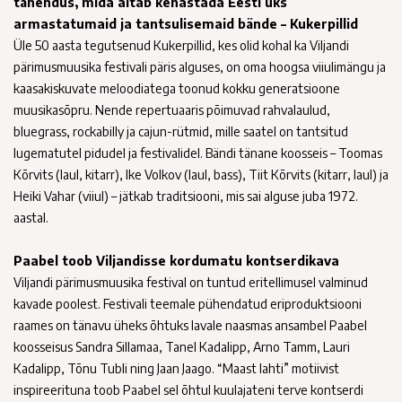
tähendus, mida aitab kehastada Eesti üks
armastatumaid ja tantsulisemaid bände – Kukerpillid
Üle 50 aasta tegutsenud Kukerpillid, kes olid kohal ka Viljandi
pärimusmuusika festivali päris alguses, on oma hoogsa viiulimängu ja
kaasakiskuvate meloodiatega toonud kokku generatsioone
muusikasõpru. Nende repertuaaris põimuvad rahvalaulud,
bluegrass, rockabilly ja cajun-rütmid, mille saatel on tantsitud
lugematutel pidudel ja festivalidel. Bändi tänane koosseis – Toomas
Kõrvits (laul, kitarr), Ike Volkov (laul, bass), Tiit Kõrvits (kitarr, laul) ja
Heiki Vahar (viiul) – jätkab traditsiooni, mis sai alguse juba 1972.
aastal.
Paabel toob Viljandisse kordumatu kontserdikava
Viljandi pärimusmuusika festival on tuntud eritellimusel valminud
kavade poolest. Festivali teemale pühendatud eriproduktsiooni
raames on tänavu üheks õhtuks lavale naasmas ansambel Paabel
koosseisus Sandra Sillamaa, Tanel Kadalipp, Arno Tamm, Lauri
Kadalipp, Tõnu Tubli ning Jaan Jaago. “Maast lahti” motiivist
inspireerituna toob Paabel sel õhtul kuulajateni terve kontserdi