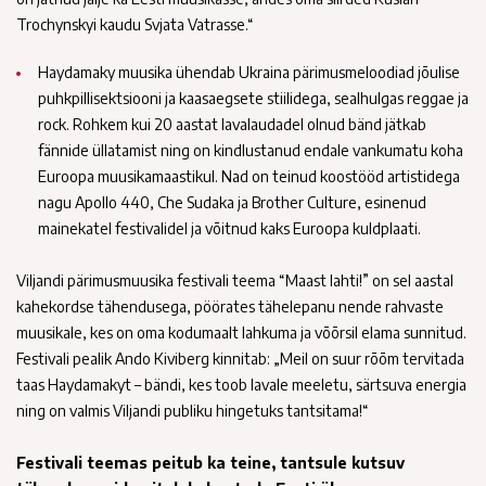
Trochynskyi kaudu Svjata Vatrasse.“
Haydamaky muusika ühendab Ukraina pärimusmeloodiad jõulise
puhkpillisektsiooni ja kaasaegsete stiilidega, sealhulgas reggae ja
rock. Rohkem kui 20 aastat lavalaudadel olnud bänd jätkab
fännide üllatamist ning on kindlustanud endale vankumatu koha
Euroopa muusikamaastikul. Nad on teinud koostööd artistidega
nagu Apollo 440, Che Sudaka ja Brother Culture, esinenud
mainekatel festivalidel ja võitnud kaks Euroopa kuldplaati.
Viljandi pärimusmuusika festivali teema “Maast lahti!” on sel aastal
kahekordse tähendusega, pöörates tähelepanu nende rahvaste
muusikale, kes on oma kodumaalt lahkuma ja võõrsil elama sunnitud.
Festivali pealik Ando Kiviberg kinnitab: „Meil on suur rõõm tervitada
taas Haydamakyt – bändi, kes toob lavale meeletu, särtsuva energia
ning on valmis Viljandi publiku hingetuks tantsitama!“
Festivali teemas peitub ka teine, tantsule kutsuv