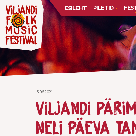
PILETID
FES
ESILEHT
15.06.2021
Viljandi päri
neli päeva ta