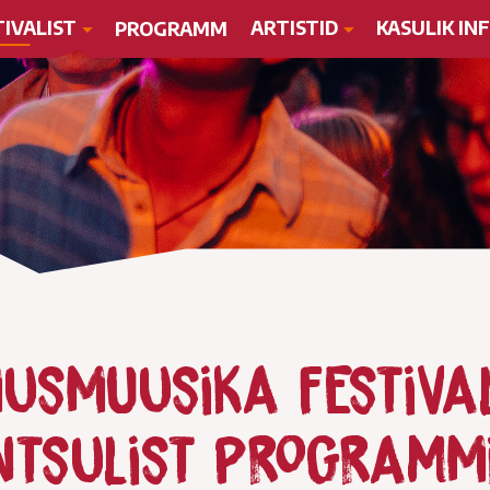
TIVALIST
ARTISTID
KASULIK IN
PROGRAMM
musmuusika festival
ntsulist programm