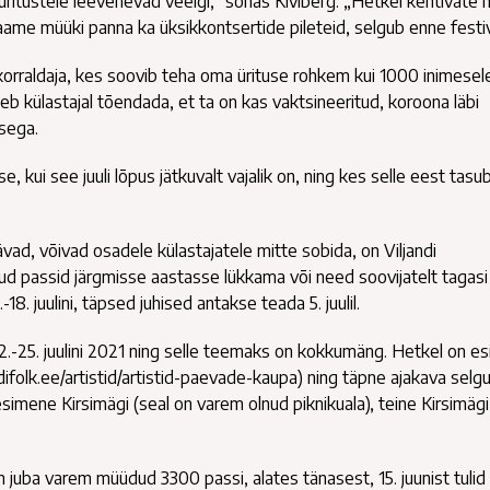
üritustele leevenevad veelgi,“ sõnas Kiviberg. „Hetkel kehtivate
aame müüki panna ka üksikkontsertide pileteid, selgub enne festiv
orraldaja, kes soovib teha oma ürituse rohkem kui 1000 inimesel
eb külastajal tõendada, et ta on kas vaktsineeritud, koroona läbi
sega.
, kui see juuli lõpus jätkuvalt vajalik on, ning kes selle eest tasub
ad, võivad osadele külastajatele mitte sobida, on Viljandi
ud passid järgmisse aastasse lükkama või need soovijatelt tagasi
8. juulini, täpsed juhised antakse teada 5. juulil.
2.-25. juulini 2021 ning selle teemaks on kokkumäng. Hetkel on es
folk.ee/artistid/artistid-paevade-kaupa) ning täpne ajakava selgu
esimene Kirsimägi (seal on varem olnud piknikuala), teine Kirsimägi
n juba varem müüdud 3300 passi, alates tänasest, 15. juunist tulid