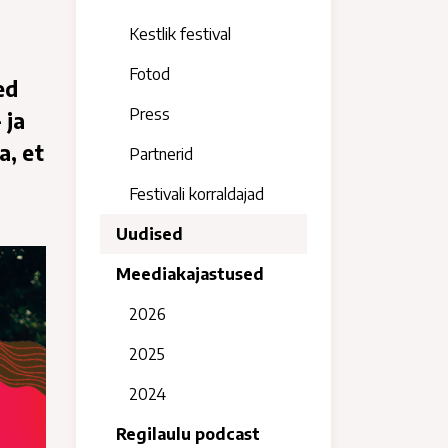
Kestlik festival
Fotod
ed
Press
 ja
a, et
Partnerid
Festivali korraldajad
Uudised
Meediakajastused
2026
2025
2024
Regilaulu podcast