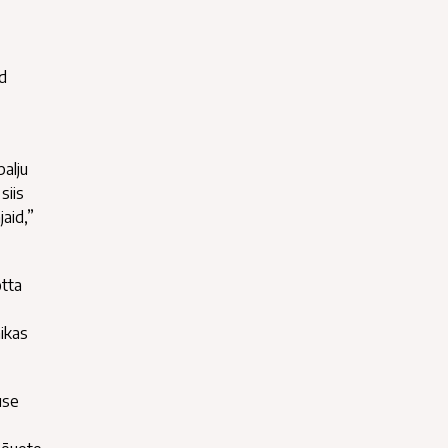
d
palju
siis
aid,”
otta
ikas
use