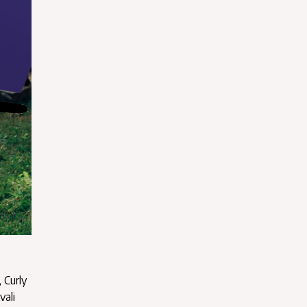
 Curly
vali