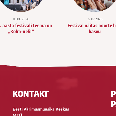
03.08.2026
27.07.2026
. aasta festivali teema on
Festival näitas noorte 
„Kolm-neli!“
kasvu
KONTAKT
P
P
Eesti Pärimusmuusika Keskus
MTÜ