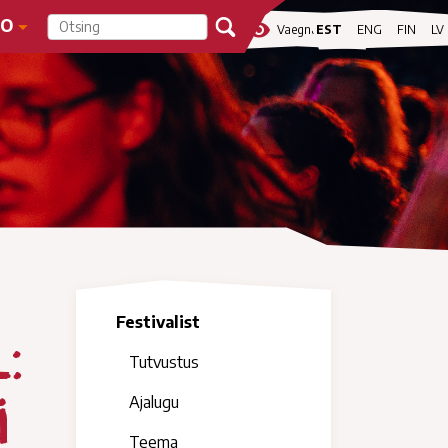
FO
visibility
Vaegnägijale
EST
ENG
FIN
LV
Festivalist
:
Tutvustus
i
Ajalugu
Teema