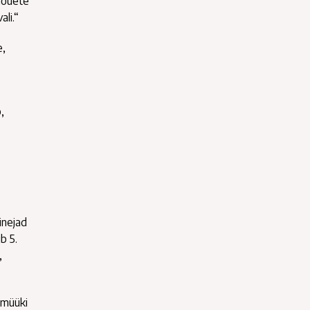
 nõuete
ali.“
e,
,
inejad
b 5.
,
 müüki