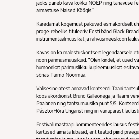
jaoks paneb kava kokku NOËP ning tänavuse fes
armastuse Naised Köögis.”
Käredamat kogemust pakuvad esmakordselt ühel la
proge-rebeliks tituleeriv Eesti bänd Black Brea
instrumentaalmuusikat ja rahvusmeeskoori laul
Kavas on ka mälestuskontsert legendaarsele etnogr
noori pärimusmuusikuid. “Olen kindel, et uued vär
humoorikat pärimuslikku kupleemuusikat esitavad 
sõnas Tarmo Noormaa.
Välisesinejatest annavad kontserdi Taani tantsu
koos akordionist Bruno Galleonega ja flaami ven
Paalanen ning tantsumuusika punt 5/5. Kontserd
PásztorHóra Ungarist ning iiri vanapärast laulusti
Festivali mastaapi kommenteerides lausus festiva
kartused aimata lubasid, ent teatud piirid praegu