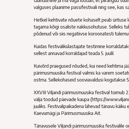
taandumine ja ma väga loodan, et piirangud suur
valguses plaanime passifestivali ning see, kas s
Hetkel kehtivate nõuete kohaselt peab ürituse k
tagama kõigi osaliste nakkusohutuse. Selleks tul
põdenud või siis negatiivse koroonatesti tulemu
Kuidas festivalikülastajate testimine korraldatakse
sellest annavad korraldajad teada 5. juulil.
Kuivõrd praegused nõuded, kui need kehtima jääv
pärimusmuusika festival valmis ka varem soetat
ostma. Sellekohaseid sooviavaldusi kogutakse 5.-1
XXVIII Viljandi pärimusmuusika festival toimub 2
välja toodud päevade kaupa (https://www.viljandi
juuliks. Festivalipaikadena lähevad tänavu käiku 
Kaevumägi ja Pärimusmuusika Ait.
Tänavusele Viljandi pärimusmuusika festivalile o