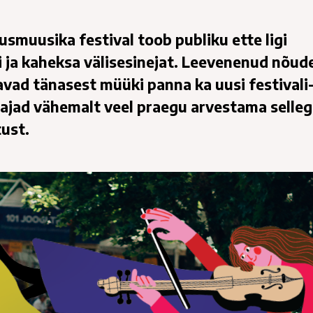
usmuusika festival toob publiku ette ligi
ja kaheksa välisesinejat. Leevenenud nõud
vad tänasest müüki panna ka uusi festivali-
tajad vähemalt veel praegu arvestama selleg
tust.