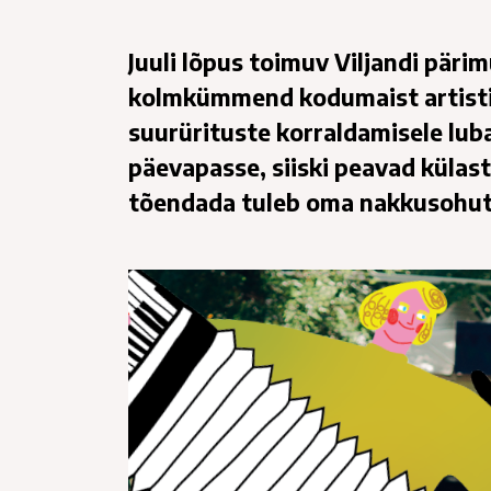
Juuli lõpus toimuv Viljandi pärim
kolmkümmend kodumaist artisti 
suurürituste korraldamisele luba
päevapasse, siiski peavad külas
tõendada tuleb oma nakkusohu