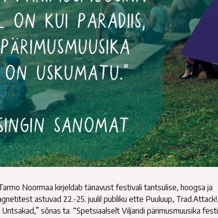
Tarmo Noormaa kirjeldab tänavust festivali tantsulise, hoogsa ja
etitest astuvad 22.-25. juulil publiku ette Puuluup, Trad.Attack!,
 Untsakad,” sõnas ta. “Spetsiaalselt Viljandi pärimusmuusika festi