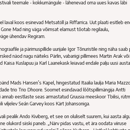
tivali teemale - kokkumängule - lähenevad oma uues kavas läbi
val koos esinevad Metsatöll ja Riffarrica. Uut plaati esitleb en
d Gone Mad ning väga võimsat elamust tõotab regilaulu,
uväge ühendav Regiram.
aafile ja pärimuspillide uurijale Igor Tõnuristile ning näha saab 
sked näod nagu näiteks Pärlin, vabariigi pillimees Martin Arak või 
Kaisa Kuslapuu ja Karl Laanekask leiavad endale palju uusi austaj
bänd Mads Hansen’s Kapel, hingestatud Itaalia laulja Maria Mazz
dade trio Trio Dhoore. Soomet esindavad lõõtspillimängija Antti
i annab eestlaste seas armastatud Gruusia meeskoor Tbilisi, rütm
ili viljelev Seán Garvey koos Kärt Johansoniga.
li pealik Ando Kiviberg, et see on oluliselt suurem, kui aasta alg
ne olukord siiski paneb. „Närv pidas vastu, et ära oodata viiruse