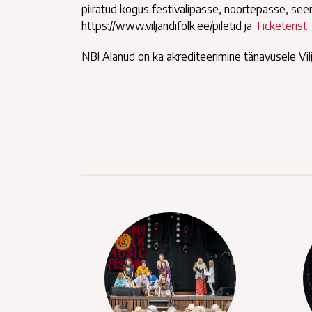
piiratud kogus festivalipasse, noortepasse, see
https://www.viljandifolk.ee/piletid ja
Ticketerist
NB! Alanud on ka akrediteerimine tänavusele Vilj