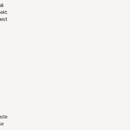
li
ekt.
eist
aste
se