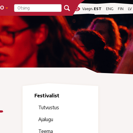
FO
visibility
Vaegnägijale
EST
ENG
FIN
LV
Festivalist
l
Tutvustus
Ajalugu
Teema