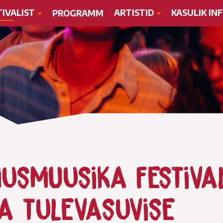
TIVALIST
ARTISTID
KASULIK IN
PROGRAMM
musmuusika festiva
a tulevasuvise