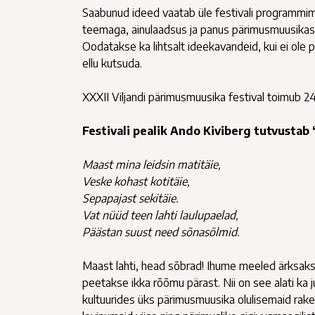
Saabunud ideed vaatab üle festivali programmime
teemaga, ainulaadsus ja panus pärimusmuusikass
Oodatakse ka lihtsalt ideekavandeid, kui ei ol
ellu kutsuda.
XXXII Viljandi pärimusmuusika festival toimub 24.
Festivali pealik Ando Kiviberg tutvustab 
Maast mina leidsin matitäie,
Veske kohast kotitäie,
Sepapajast sekitäie.
Vat nüüd teen lahti laulupaelad,
Päästan suust need sõnasõlmid.
Maast lahti, head sõbrad! Ihume meeled ärksaks
peetakse ikka rõõmu pärast. Nii on see alati ka 
kultuurides üks pärimusmuusika olulisemaid raken