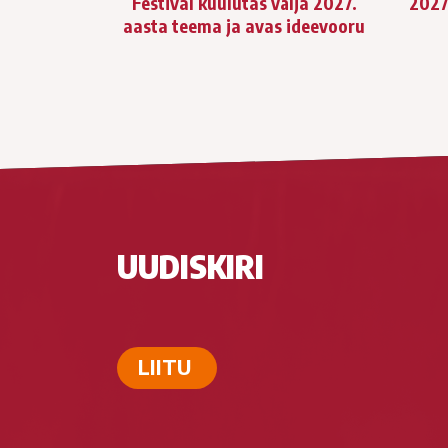
Festival kuulutas välja 2027.
2027
aasta teema ja avas ideevooru
UUDISKIRI
LIITU