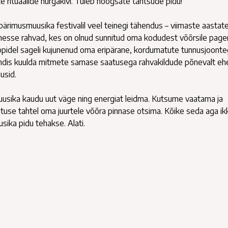
te rituaalide nurgakivi. Tuleb hoogsate tantsude pidu!
 pärimusmuusika festivalil veel teinegi tähendus – viimaste aastat
esse rahvad, kes on olnud sunnitud oma kodudest võõrsile page
pidel sageli kujunenud oma eripärane, kordumatute tunnusjoont
jandis kuulda mitmete sarnase saatusega rahvakildude põnevalt eh
usid.
muusika kaudu uut väge ning energiat leidma. Kutsume vaatama ja
tuse tahtel oma juurtele võõra pinnase otsima. Kõike seda aga ik
sika pidu tehakse. Alati.