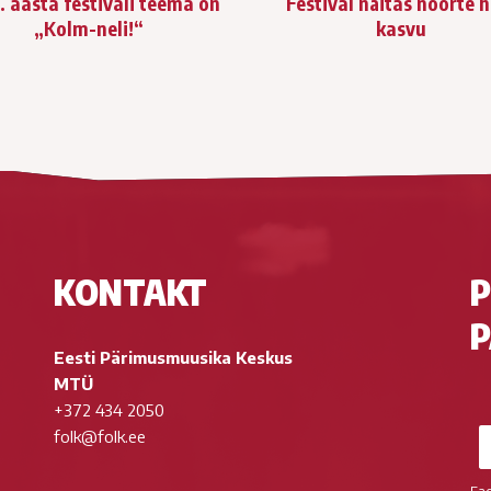
. aasta festivali teema on
Festival näitas noorte 
„Kolm-neli!“
kasvu
KONTAKT
P
P
Eesti Pärimusmuusika Keskus
MTÜ
+372 434 2050
folk@folk.ee