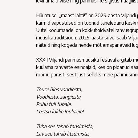
levinumaid viise ning pärimuslike sigivusmaagilis
Hüüatusel „maast lahti!“ on 2025. aasta Viljandi
karmid vapustused on toonud tähelepanu keskm
Uutel kodumaadel on kokkuhoidvatel rahvusgrup
muusikatraditsioon. 2025. aasta suvel saab Vil
näiteid ning kogeda nende mõtlemapanevaid lug
XXXII Viljandi pärimusmuusika festival ärgitab 
kuulama rahvaste esindajaid, kes on pidanud saa
rõõmu pärast, sest just selleks meie pärimusmuu
Touse üles voodiesta,
Voodiesta, sängiesta,
Puhu tuli tubaje,
Leetsu lokke loukaeie!
Tuba see tahab tansimista,
Liiv see tahab litsumista,