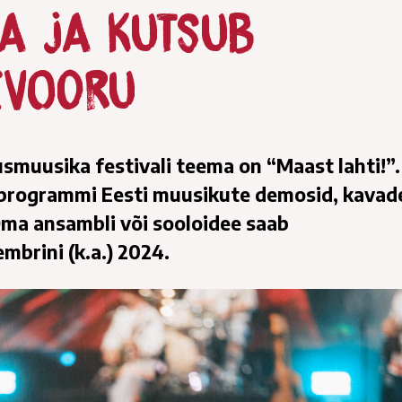
ma ja kutsub
evooru
usmuusika festivali teema on “Maast lahti!”.
hiprogrammi Eesti muusikute demosid, kavad
Oma ansambli või sooloidee saab
mbrini (k.a.) 2024.