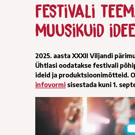
festivali tee
muusikuid ide
2025. aasta XXXII Viljandi pärim
Ühtlasi oodatakse festivali põ
ideid ja produktsioonimõtteid. 
infovormi
sisestada kuni 1. septe