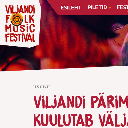
PILETID
FES
ESILEHT
12.08.2024
Viljandi päri
kuulutab välj