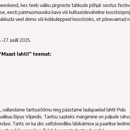
eskond, kes teeb valiku järgmiste tahkude põhjal: seotus festiva
e, eesti pärimusmuusika kava või kultuuridevaheline koostööproj
e pakkuda veel demo või kokkuleppeid koostööks, et põnevaimad n
-27. juulil 2025.
“Maast lahti!” teemat:
, vallandame tantsurõõmu ning päästame laulupaelad lahti! Pidu
juulikuu lõpus Viljandis. Tantsu saateks mängimine on paljude rahv
dusi. Tants on ka üks seltskondliku läbikäimise ja paarilise leidmi