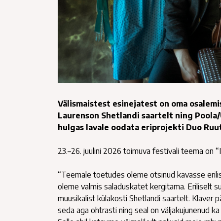
Välismaistest esinejatest on oma osalemi
Laurenson Shetlandi saartelt ning Poola/
hulgas lavale oodata eriprojekti Duo Ruut
23.–26. juulini 2026 toimuva festivali teema on “I
“Teemale toetudes oleme otsinud kavasse erilis
oleme valmis saladuskatet kergitama. Eriliselt s
muusikalist külakosti Shetlandi saartelt. Klaver
seda aga ohtrasti ning seal on väljakujunenud ka