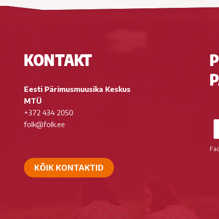
KONTAKT
P
P
Eesti Pärimusmuusika Keskus
MTÜ
+372 434 2050
folk@folk.ee
Fa
KÕIK KONTAKTID