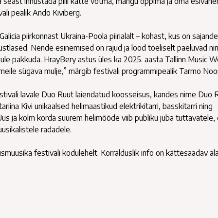
hva seast innustada pilli kätte võtma, mängu õppima ja oma esivan
ali pealik Ando Kiviberg.
licia piirkonnast Ukraina-Poola piirialalt – kohast, kus on sajande
mustlased. Nende esinemised on rajud ja lood tõeliselt paeluvad ni
ule pakkuda. HrayBery astus üles ka 2025. aasta Tallinn Music W
tis meile sügava mulje,” märgib festivali programmipealik Tarmo No
estivali lavale Duo Ruut laiendatud koosseisus, kandes nime Duo R
na Kivi unikaalsed helimaastikud elektrikitarri, basskitarri ning
us ja kolm korda suurem helimõõde viib publiku juba tuttavatele,
usikalistele radadele.
usmuusika festivali kodulehelt. Korralduslik info on kättesaadav ala