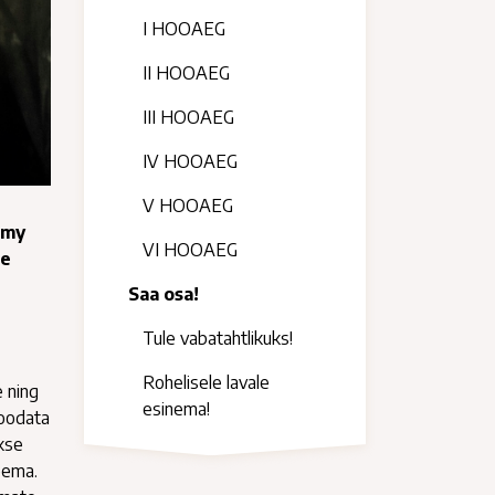
I HOOAEG
II HOOAEG
III HOOAEG
IV HOOAEG
V HOOAEG
Amy
VI HOOAEG
te
Saa osa!
Tule vabatahtlikuks!
Rohelisele lavale
 ning
esinema!
 oodata
akse
teema.