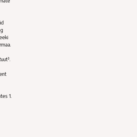
emate
id
ng
eeki
ormaa.
uut³.
 ent
tes 1.