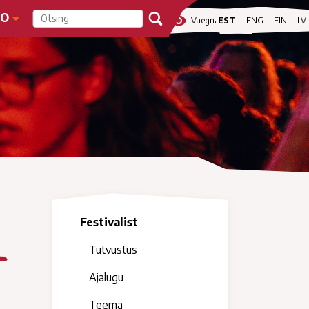
FO
visibility
Vaegnägijale
EST
ENG
FIN
LV
Festivalist
l
Tutvustus
Ajalugu
Teema