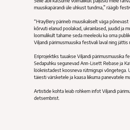
Selle abil katsume võimalikult paljusid meie ra
muusikapärandi üle uhkust tundma,” räägib festiv
“HrayBery pärineb muusikaliselt väga põnevast Ga
kõrvuti elanud poolakad, ukrainlased, juudid ja 
loomulikult tahame seda meeleolu ka oma publik
Viljandi pärimusmuusika festivali laval ning jät
Eriprojektiks tuuakse Viljandi pärimusmuusika f
Sedapuhku segunevad Ann-Lisett Rebase ja Katarii
löökriistadest koosneva rütmigrupi võngetega. U
täiesti värsketele ja kaasa liikuma panevatele mu
Artistide kohta leiab rohkem infot Viljandi pärim
detsembrist.