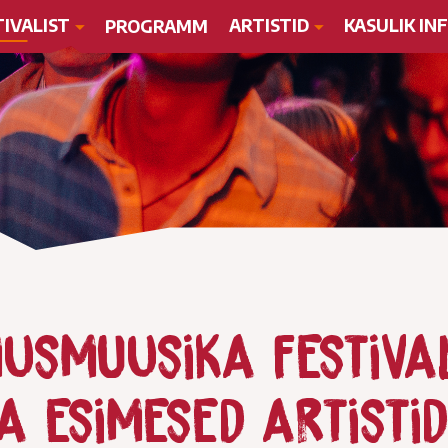
TIVALIST
ARTISTID
KASULIK IN
PROGRAMM
musmuusika festiva
a esimesed artistid