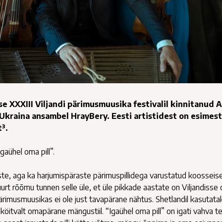
se XXXIII Viljandi pärimusmuusika festivalil kinnitanud 
Ukraina ansambel HrayBery. Eesti artistidest on esimes
³.
gaühel oma pill”.
te, aga ka harjumispäraste pärimuspillidega varustatud koosseise
uurt rõõmu tunnen selle üle, et üle pikkade aastate on Viljandisse
 pärimusmuusikas ei ole just tavapärane nähtus. Shetlandil kasutat
 köitvalt omapärane mängustiil. “Igaühel oma pill” on igati vahva 