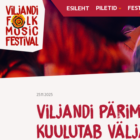
PILETID
FES
ESILEHT
25.11.2025
Viljandi päri
kuulutab välj