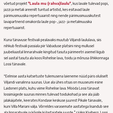
võetud projekt
"Laula mu (rahva)laulu"
, kus lavale tulevad popi,
jazzi ja metali areenilt tuntud artistid, kes esitavad laule
pärimusmuusika repertuaarist ning nende pärimusmuusikutest
lavapartnerid omakorda laule pop-, jazz- ja metalmuusika
repertuaarist.
Kuna tänavuse festivali pealavaks muutub Viljandi laululava, siis
nihkub festivali passiala piir Vabaduse platsini ning mullusel
juubeliaastal linnarahvale kingitud tasuta pärimeetri asemel liigub
sel aastal tasuta ala koos Rohelise lava, toidu ja mõnusa õhkkonnaga
Lossi tänavale.
“Eelmise aasta katsetuste tulemusena laieneme nüüd päris oluliselt
Viljandi vanalinna suunas. Uue ala ühes otsas on muuseumi esine
Laidoneri plats, kuhu viime Rohelise lava. Mööda Lossi tänavat
lossimägede suunas minnes tulevad toidukohad ja see ala jääb
jalakäijatele, keerates Kondase keskuse juurest Pikale tänavale,
kuni Villa Mariani välja. Võrreldes varasemate aastatega lisandub see
ala linnarahvale ja kõigile külastajatele juurde,” rääkis Kiviberg. Lossi