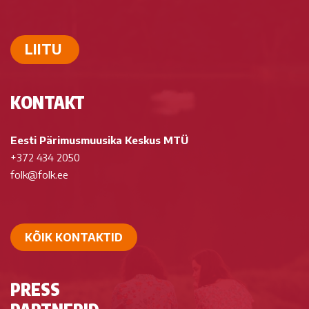
LIITU
KONTAKT
Eesti Pärimusmuusika Keskus MTÜ
+372 434 2050
folk@folk.ee
KÕIK KONTAKTID
PRESS