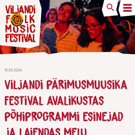
15.05.2024
Viljandi pärimusmuusika
festival avalikustas
põhiprogrammi esinejad
ja laiendas melu