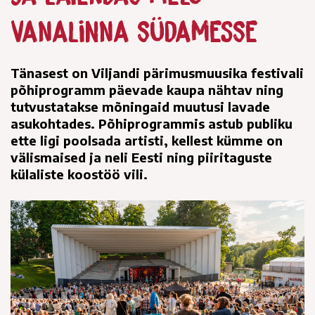
vanalinna südamesse
Tänasest on Viljandi pärimusmuusika festivali
põhiprogramm päevade kaupa nähtav ning
tutvustatakse mõningaid muutusi lavade
asukohtades. Põhiprogrammis astub publiku
ette ligi poolsada artisti, kellest kümme on
välismaised ja neli Eesti ning piiritaguste
külaliste koostöö vili.