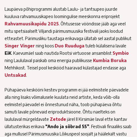
Laupäeva põhiprogrammi alustab Laulu- ja tantsupeo juurde
kuuluva rahvamuusikapeo loomingulise meeskonna eriprojekt
Rahvamuusikapidu 2025
. Õhtusesse vööndisse jääb aga veel
mitu spetsiaalselt Viljandi pärimusmuusika festivali jaoks loodud
etteastet. Pärimusliku taustaga erikavaga üllatab sel aastal publikut
Singer Vinger
ning koos
Duo Ruuduga
tuleb külalisena lavale
EiK
. Kaevumäel saab nautida Rootsi virtuoose ansamblist
Symbio
ning Laululaval paiskab oma energia publikusse
Kumbia Boruka
Mehhikost. Teisel pool keskööd haaravad külastajad endasse aga
Untsakad
.
Pühapäeva keskööni kestev programm ei jää eelmistele päevadele
alla ning lisaks võimalusele kuulata neid artiste, keda võib-olla
eelmistel päevadel ei õnnestunud näha, toob pühapäeva õhtu
samuti lavale põnevaid eriproduktsioone. Õhtu naelteks on
laululaval mürgeldavate
Zetode
järel II Kirsimäe laval ette kantav
üllatusterikas erikava
“Ando ja sõbrad 55”
. Festivali finaaliks saab
aga mullusel Pärimusmuusika Lõikuspeol soojalt ja häälekalt vastu