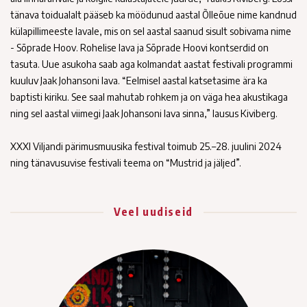
tänava toidualalt pääseb ka möödunud aastal Õlleõue nime kandnud
külapillimeeste lavale, mis on sel aastal saanud sisult sobivama nime
- Sõprade Hoov. Rohelise lava ja Sõprade Hoovi kontserdid on
tasuta. Uue asukoha saab aga kolmandat aastat festivali programmi
kuuluv Jaak Johansoni lava. “Eelmisel aastal katsetasime ära ka
baptisti kiriku. See saal mahutab rohkem ja on väga hea akustikaga
ning sel aastal viimegi Jaak Johansoni lava sinna,” lausus Kiviberg.
XXXI Viljandi pärimusmuusika festival toimub 25.–28. juulini 2024
ning tänavusuvise festivali teema on “Mustrid ja jäljed”.
Veel uudiseid