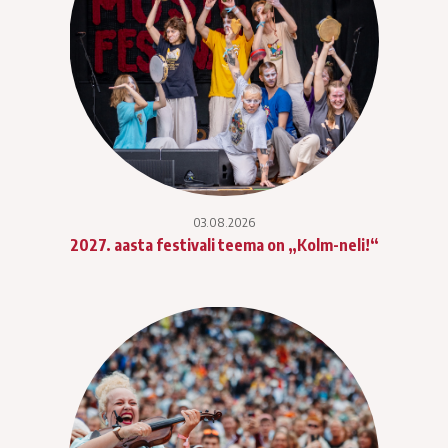
03.08.2026
2027. aasta festivali teema on „Kolm-neli!“