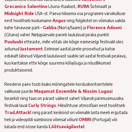
Grecanico Salentino
Lõuna-Itaaliast,
RURA
Šotimaalt ja
Midnight Ride
USA-st. Päeva hilisema osa programmi värvikülluse
eest hoolitseb kodumaine
Angus
ning folgilistel on võimalus valida
kahe tänavuse pärli –
Gabba
(Norra/Saami) ja
Florence Adooni
(Ghana) vahel. Neljapäevale paneb laululaval piraka punkti
Puuluubi
etteaste, mille võtab üle kõige esimeselgi festivalil üles
astunud
Justament
. Eelmisel aastal järele proovitud ja katse
edukalt läbinud Viljandi laululavast saabki sel aastal festivali pealava,
kus kantakse ette kõige suurema kõlajõuga ja nõudlikumad
produktsioonid.
Reedene päev toob lisaks mõningatele korduskontsertidele
valikusse juurde
Maqamat Ensemble & Nissim Lugasi
Iisraelist ning taas on pärast väikest vahet Viljandi pärimusmuusika
festivali laval
Curly Strings
. Hilisõhtuse atmosfääri eest hoolitseb
Trad.Attack!
ning pärast keskööd on võimalik lasta meeli ergutada
heli ja videopildi sümbioosi võimsal võluril
OMIRI
(Portugal) või
lubada end öösse kanda
Lõõtsavägilastel
.