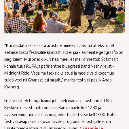
“Kui vaadata selle aasta artistide nimekirja, siis ma ütleks nii, et
eelmise aasta festivalile kindlasti alla ei jää - esinejate geograafia on
isegi laiem. Mul on isiklikult hea meel, et meil õnnestub Šotimaalt
kohale tuua RURA ja päris ehtne bluegrassi bänd Nashville'ist –
Midnight Ride. Väga maitsekaid üllatusi ja meeldivaid kogemusi
tuleb veel nii Ghanast kui mujalt,” märkis festivali pealik Ando
Kiviberg.
Festival läheb hooga käima juba neljapäeva pärastlõunal. UKU
Keskuse eest stardib rongkäik Kaevumäele kell 12.30 ja
avatseremoonia saab lossimägedes hääled sisse kell 13.00. Kohe
festivali avapäeval astuvad lavale programmikoostajaile enim
väljakutseid esitanud välismaised külalised
Canzoniere