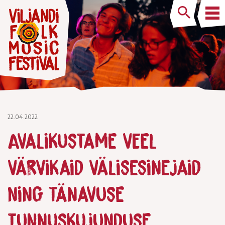
22.04.2022
Avalikustame veel
värvikaid välisesinejaid
ning tänavuse
tunnuskujunduse