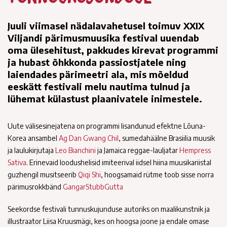
Juuli viimasel nädalavahetusel toimuv XXIX
Viljandi pärimusmuusika festival uuendab
oma ülesehitust, pakkudes kirevat programmi
ja hubast õhkkonda passiostjatele ning
laiendades pärimeetri ala, mis mõeldud
eeskätt festivali melu nautima tulnud ja
lühemat külastust plaanivatele inimestele.
Uute välisesinejatena on programmi lisandunud efektne Lõuna-
Korea ansambel
Ag Dan Gwang Chil
, sumedahäälne Brasiilia muusik
ja laulukirjutaja
Leo Bianchini
ja Jamaica reggae-lauljatar
Hempress
Sativa
. Erinevaid loodushelisid imiteerival iidsel hiina muusikariistal
guzhengil musitseerib
Qiqi Shi
, hoogsamaid rütme toob sisse norra
pärimusrokkbänd
GangarStubbGutta
Seekordse festivali tunnuskujunduse autoriks on maalikunstnik ja
illustraator Liisa Kruusmägi, kes on hoogsa joone ja endale omase