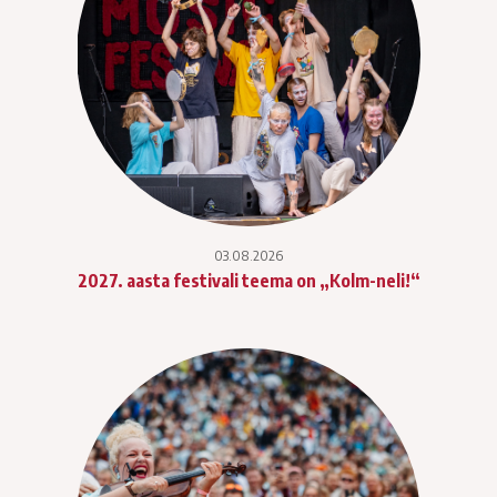
03.08.2026
2027. aasta festivali teema on „Kolm-neli!“