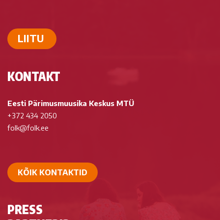
LIITU
KONTAKT
Eesti Pärimusmuusika Keskus MTÜ
+372 434 2050
folk@folk.ee
KÕIK KONTAKTID
PRESS