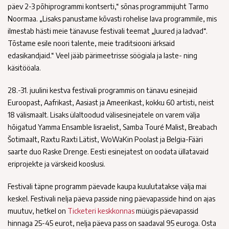
päev 2-3 põhiprogrammi kontserti,“ sõnas programmijuht Tarmo
Noormaa. „Lisaks panustame kõvasti rohelise lava programmile, mis
ilmestab hästi meie tänavuse festivali teemat „Juured ja ladvad“.
Tõstame esile noori talente, meie traditsiooni ärksaid
edasikandjaid.“ Veel jääb pärimeetrisse söögiala ja laste- ning
käsitööala.
28.-31. juulini kestva festivali programmis on tänavu esinejaid
Euroopast, Aafrikast, Aasiast ja Ameerikast, kokku 60 artisti, neist
18 välismaalt. Lisaks ülaltoodud välisesinejatele on varem välja
hõigatud Yamma Ensamble Iisraelist, Samba Touré Malist, Breabach
Šotimaalt, Raxtu Raxti Lätist, WoWaKin Poolast ja Belgia-Fääri
saarte duo Raske Drenge. Eesti esinejatest on oodata üllatavaid
eriprojekte ja värskeid kooslusi.
Festivali täpne programm päevade kaupa kuulutatakse välja mai
keskel. Festivali nelja päeva passide ning päevapasside hind on ajas
muutuv, hetkel on
Ticketeri keskkonnas
müügis päevapassid
hinnaga 25-45 eurot, nelja päeva pass on saadaval 95 euroga. Osta