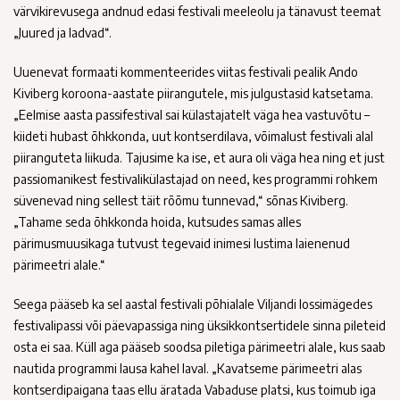
värvikirevusega andnud edasi festivali meeleolu ja tänavust teemat
„Juured ja ladvad“.
Uuenevat formaati kommenteerides viitas festivali pealik Ando
Kiviberg koroona-aastate piirangutele, mis julgustasid katsetama.
„Eelmise aasta passifestival sai külastajatelt väga hea vastuvõtu –
kiideti hubast õhkkonda, uut kontserdilava, võimalust festivali alal
piiranguteta liikuda. Tajusime ka ise, et aura oli väga hea ning et just
passiomanikest festivalikülastajad on need, kes programmi rohkem
süvenevad ning sellest täit rõõmu tunnevad,“ sõnas Kiviberg.
„Tahame seda õhkkonda hoida, kutsudes samas alles
pärimusmuusikaga tutvust tegevaid inimesi lustima laienenud
pärimeetri alale.“
Seega pääseb ka sel aastal festivali põhialale Viljandi lossimägedes
festivalipassi või päevapassiga ning üksikkontsertidele sinna pileteid
osta ei saa. Küll aga pääseb soodsa piletiga pärimeetri alale, kus saab
nautida programmi lausa kahel laval. „Kavatseme pärimeetri alas
kontserdipaigana taas ellu äratada Vabaduse platsi, kus toimub iga