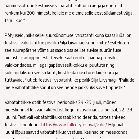
pärimuskultuuri kestmisse vabatahtlikult oma aega ja energiat
rohkem kui 200 inimest, kellele me oleme selle eest südamest väga
tänulikud."
Põhjuseid, miks sellel suursündmusel vabatahtlikuna kaasa lüüa, on
festivali vabatahtlike pealiku Silja Liivamägi sõnul mitu: "Esiteks on
see suurepärane võimalus saada osa sellise suvise suurürituse
melust ja köögipoolest. Teiseks saab end nii panna proovile
valdkondades, millega igapäevaselt kokku ei puututa ning
kolmandaks on see ka koht, kust leida uusi toredaid sõpru ja
tuttavaid, " ütleb festivali vabatahtlike pealik Silja Liivamägi. "Paljude
meie vabatahtlike sõnul on see nende jaoks üks suve tipphetki."
Vabatahtlikke otsib festival perioodiks 24.-29. juuli, mõned
meeskonnad leiavad rakendust kogu festivalinädala jooksul, 22.-29.
juulini. Festivali vabatahtlikuks saab kandideerida, täites ankeedi
festivali kodulehel:
https://www.folk.ee/festival/vaba/
. Hiljemalt
juuni lõpus saavad vabatahtlikud vastuse, kas nad on meeskonda