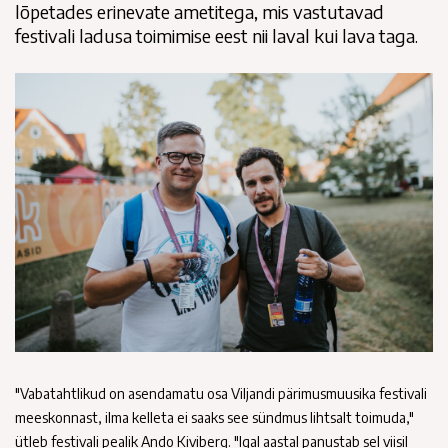
lõpetades erinevate ametitega, mis vastutavad
festivali ladusa toimimise eest nii laval kui lava taga.
"Vabatahtlikud on asendamatu osa Viljandi pärimusmuusika festivali
meeskonnast, ilma kelleta ei saaks see sündmus lihtsalt toimuda,"
ütleb festivali pealik Ando Kiviberg. "Igal aastal panustab sel viisil