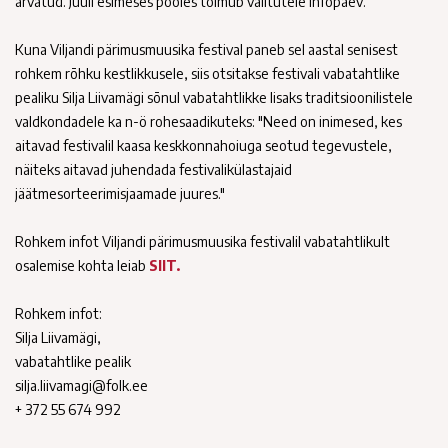
arvatud. Juuli esimeses pooles toimub valitutele infopäev.
Kuna Viljandi pärimusmuusika festival paneb sel aastal senisest
rohkem rõhku kestlikkusele, siis otsitakse festivali vabatahtlike
pealiku Silja Liivamägi sõnul vabatahtlikke lisaks traditsioonilistele
valdkondadele ka n-ö rohesaadikuteks: "Need on inimesed, kes
aitavad festivalil kaasa keskkonnahoiuga seotud tegevustele,
näiteks aitavad juhendada festivalikülastajaid
jäätmesorteerimisjaamade juures."
Rohkem infot Viljandi pärimusmuusika festivalil vabatahtlikult
osalemise kohta leiab
SIIT.
Rohkem infot:
Silja Liivamägi,
vabatahtlike pealik
silja.liivamagi@folk.ee
+ 372 55 674 992