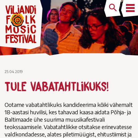
25.04.2019
Tule vabatahtlikuks!
Ootame vabatahtlikuks kandideerima kõiki vähemalt
18-aastasi huvilisi, kes tahavad kaasa aidata Põhja- ja
Baltimaade ühe suurima muusikafestivali
teokssaamisele. Vabatahtlikke otsitakse erinevatesse
valdkondadesse, alates piletimüügist, ehitustiimist ja