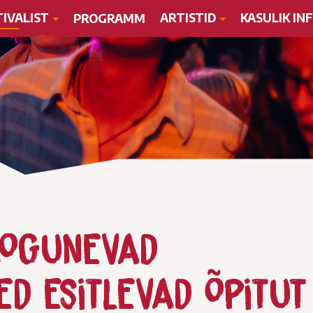
TIVALIST
ARTISTID
KASULIK IN
PROGRAMM
kogunevad
ed esitlevad õpitut