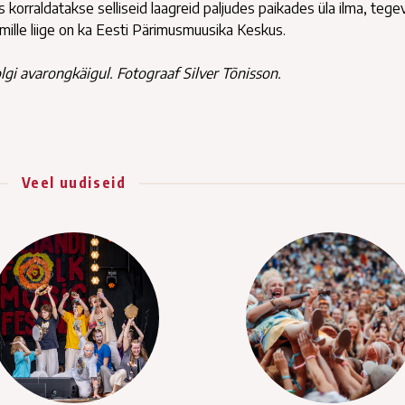
ks korraldatakse selliseid laagreid paljudes paikades üla ilma, tege
 mille liige on ka Eesti Pärimusmuusika Keskus.
folgi avarongkäigul. Fotograaf Silver Tõnisson.
Veel uudiseid