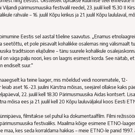
oomest ning Eestist. Üksteiselt õpitakse kuulmise teel erinevate
Viljandi pärimusmuusika festivalil reedel, 23. juulil kell 15.30 II Kir
e rahvale – 16. juulil Kõpu kirikus ja 21. juulil Kõpu laululaval, 
 toimumine Eestis sel aastal tõeline saavutus. „Enamus etnolaagre
 seetõttu, et pole piisavalt kohalikke osalemas ning välismaalt tul
sika traditsioon elujõuline – tänu suurele kohalikule osalejaskonn
on väga palju noori, kes on laagris esimest korda. See näitab, et
n endiselt suur.“
aegselt ka teine laager, mis mõeldud veidi noorematele, 12-
leiab aset 16.-23. juulini Kärstna mõisas, seejärel ollakse kaks pä
eljapäeval, 22. juulil kell 18.30 Pärimusmuusika Aidas kontsert. Lis
stna mõisa ees ja 21. juulil kell 20 Kõpu lauluväljakul koos Eesti E
nipäeva, filmitakse sel puhul ka dokumentaalfilm. Filmi režissöö
di pärimusmuusika festivaliks. Maailma kõige esimene ETNO-laage
mine maa, kes seda korraldama hakkas – meie ETNO-le panid 1997. 