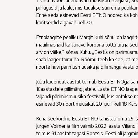
Tšiilist. Noori juhendavad muusikud Belgiast, S
pillilugusid ja laule, mis tuuakse suurema publikuni 
Enne seda esinevad Eesti ETNO noored ka kohalikul
kontserdid algavad kell 20.
Etnolaagrite pealiku Margit Kuhi sõnul on laagri
maailmas jäid ka tänavu koroona tõttu ära ja seda
arv on väike,“ sõnas Kuhu. „Eestis on pärimusmuu
saab laager toimuda. Rõõmu teeb ka see, et meil 
noorte huvi pärimusmuusika ja pillimängu vastu o
Juba kuuendat aastat toimub Eesti ETNOga sama
16aastastele pillimängijatele. Laste ETNO laager 
Viljandi pärimusmuusika festivalil, kus antakse n
esinevad 30 noort muusikut 20. juulil kell 18 Kär
Kuna seekordne Eesti ETNO tähistab oma 25. sün
Jürgen Volmer ja film valmib 2022. aasta Viljan
toimus 31 aastat tagasi Rootsis. Eesti oli järg