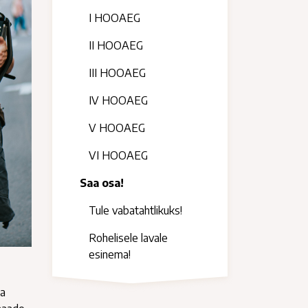
I HOOAEG
II HOOAEG
III HOOAEG
IV HOOAEG
V HOOAEG
VI HOOAEG
Saa osa!
Tule vabatahtlikuks!
Rohelisele lavale
esinema!
ja