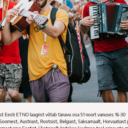
ast Eesti ETNO laagrist võtab tänavu osa 51 noort vanuses 16-30
t Soomest, Austriast, Rootsist, Belgiast, Saksamaalt, Horvaatiast 