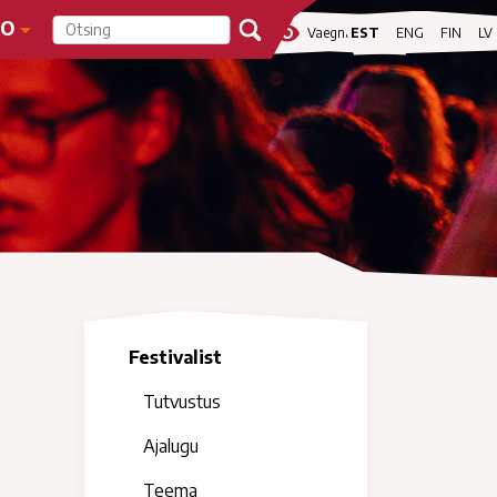
FO
visibility
Vaegnägijale
EST
ENG
FIN
LV
Festivalist
Tutvustus
Ajalugu
Teema