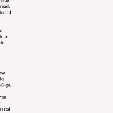
 maade
simäel.
mõlemad
id
ijate
ale
eva
aks
TNO-ga.
r on
r
aastal