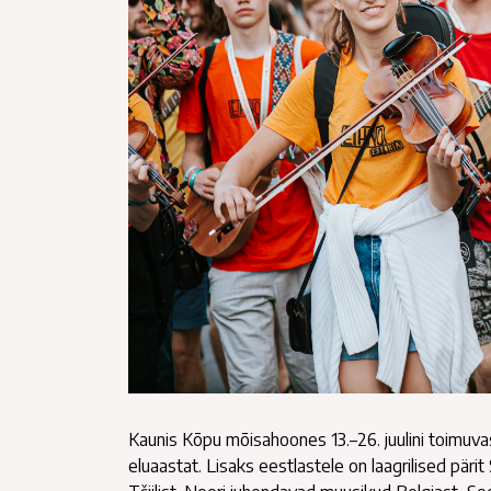
Kaunis Kõpu mõisahoones 13.–26. juulini toimuv
eluaastat. Lisaks eestlastele on laagrilised päri