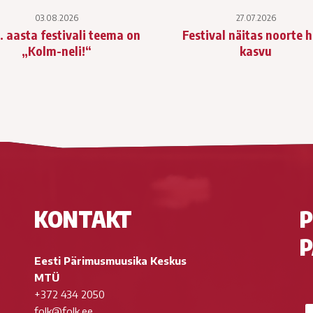
03.08.2026
27.07.2026
. aasta festivali teema on
Festival näitas noorte 
„Kolm-neli!“
kasvu
KONTAKT
P
P
Eesti Pärimusmuusika Keskus
MTÜ
+372 434 2050
folk@folk.ee