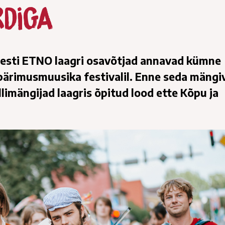
rdiga
Eesti ETNO laagri osavõtjad annavad kümne
 pärimusmuusika festivalil. Enne seda mängi
llimängijad laagris õpitud lood ette Kõpu ja