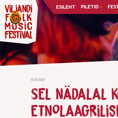
PILETID
FES
ESILEHT
13.07.2021
Sel nädalal 
etnolaagrilis