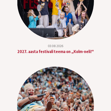
03.08.2026
2027. aasta festivali teema on „Kolm-neli!“