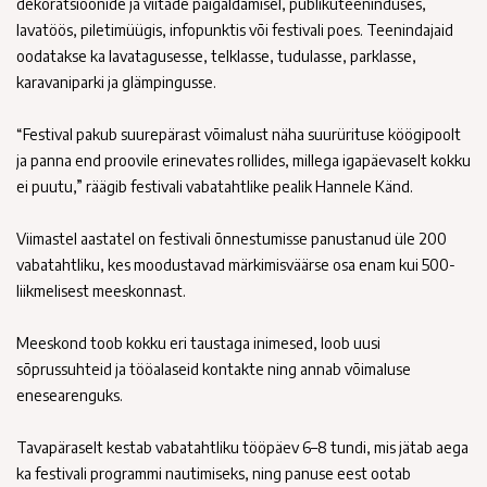
dekoratsioonide ja viitade paigaldamisel, publikuteeninduses,
lavatöös, piletimüügis, infopunktis või festivali poes. Teenindajaid
oodatakse ka lavatagusesse, telklasse, tudulasse, parklasse,
karavaniparki ja glämpingusse.
“Festival pakub suurepärast võimalust näha suurürituse köögipoolt
ja panna end proovile erinevates rollides, millega igapäevaselt kokku
ei puutu,” räägib festivali vabatahtlike pealik Hannele Känd.
Viimastel aastatel on festivali õnnestumisse panustanud üle 200
vabatahtliku, kes moodustavad märkimisväärse osa enam kui 500-
liikmelisest meeskonnast.
Meeskond toob kokku eri taustaga inimesed, loob uusi
sõprussuhteid ja tööalaseid kontakte ning annab võimaluse
enesearenguks.
Tavapäraselt kestab vabatahtliku tööpäev 6–8 tundi, mis jätab aega
ka festivali programmi nautimiseks, ning panuse eest ootab