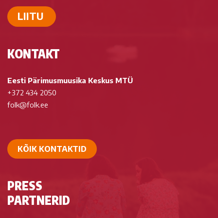
LIITU
KONTAKT
Eesti Pärimusmuusika Keskus MTÜ
+372 434 2050
folk@folk.ee
KÕIK KONTAKTID
PRESS
PARTNERID