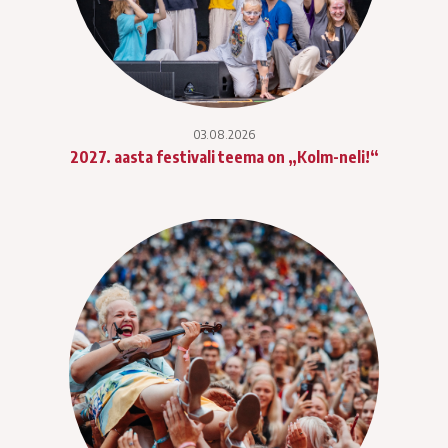
03.08.2026
2027. aasta festivali teema on „Kolm-neli!“