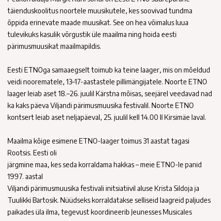
täienduskoolitus noortele muusikutele, kes soovivad tundma
õppida erinevate maade muusikat. See on hea võimalus luua
tulevikuks kasulik võrgustik üle maailma ning hoida eesti
pärimusmuusikat maailmapildis.
Eesti ETNOga samaaegselt toimub ka teine laager, mis on mõeldud
veidi noorematele, 13–17-aastastele pillimängijatele. Noorte ETNO
laager leiab aset 18.–26. juulil Kärstna mõisas, seejärel veedavad nad
ka kaks päeva Viljandi pärimusmuusika festivalil. Noorte ETNO
kontsert leiab aset neljapäeval, 25. juulil kell 14.00 II Kirsimäe laval.
Maailma kõige esimene ETNO-laager toimus 31 aastat tagasi
Rootsis. Eesti oli
järgmine maa, kes seda korraldama hakkas – meie ETNO-le panid
1997. aastal
Viljandi pärimusmuusika festivali initsiatiivil aluse Krista Sildoja ja
Tuulikki Bartosik. Nüüdseks korraldatakse selliseid laagreid paljudes
paikades üla ilma, tegevust koordineerib Jeunesses Musicales