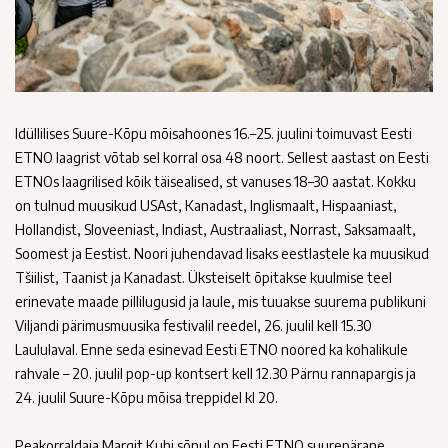
Idüllilises Suure-Kõpu mõisahoones 16.–25. juulini toimuvast Eesti
ETNO laagrist võtab sel korral osa 48 noort. Sellest aastast on Eesti
ETNOs laagrilised kõik täisealised, st vanuses 18–30 aastat. Kokku
on tulnud muusikud USAst, Kanadast, Inglismaalt, Hispaaniast,
Hollandist, Sloveeniast, Indiast, Austraaliast, Norrast, Saksamaalt,
Soomest ja Eestist. Noori juhendavad lisaks eestlastele ka muusikud
Tšiilist, Taanist ja Kanadast. Üksteiselt õpitakse kuulmise teel
erinevate maade pillilugusid ja laule, mis tuuakse suurema publikuni
Viljandi pärimusmuusika festivalil reedel, 26. juulil kell 15.30
Laululaval. Enne seda esinevad Eesti ETNO noored ka kohalikule
rahvale – 20. juulil pop-up kontsert kell 12.30 Pärnu rannapargis ja
24. juulil Suure-Kõpu mõisa treppidel kl 20.
Peakorraldaja Margit Kuhi sõnul on Eesti ETNO suurepärane