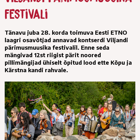
festivali
Tänavu juba 28. korda toimuva Eesti ETNO
laagri osavõtjad annavad kontserdi Viljandi
pärimusmuusika festivalil. Enne seda
mängivad 12st riigist pärit noored
pillimängijad ühiselt õpitud lood ette Kõpu ja
Kärstna kandi rahvale.