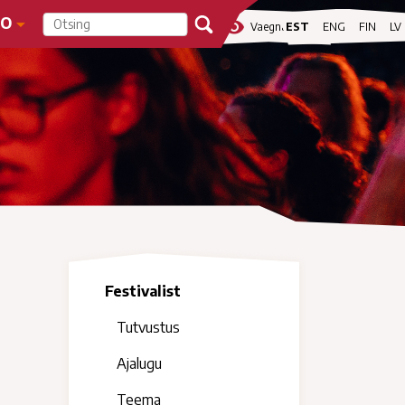
FO
visibility
Vaegnägijale
EST
ENG
FIN
LV
Festivalist
Tutvustus
Ajalugu
Teema