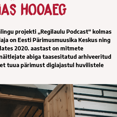
mas hooaeg
lingu projekti „Regilaulu Podcast“ kolmas
edaja on Eesti Pärimusmuusika Keskus ning
Alates 2020. aastast on mitmete
näitlejate abiga taasesitatud arhiveeritud
 et tuua pärimust digiajastul huvilistele