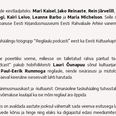
de eestlauljateks:
Mari Kaisel
,
Jako Reinaste
,
Rein Järvelill
gi
,
Kairi Leivo
,
Leanne Barbo
ja
Maria Michelson
. Selle 
anuse Eesti Kirjandusmuuseumi Eesti Rahvaluule Arhiivi vane
äälingu töögrupp “Regilaulu podcasti” eest ka Eesti Kultuurkapit
oeetilisi vorme, millesse on talletatud rahva päritud tea
odcast“ pakub hobifolkloristi
Lauri Õunapuu
sõnul kultuurija
s
Paul-Eerik Rummoga
regilaule, nende iseärasusi ja mütolo
eval keeruline iseseisvalt lahti harutada.
ärimusmuusikast ja -kultuurist. Omanäoline taskuhääling tutvusta
 võimaluse kuulajal ka ise mõni regilaul ära õppida.
s on avaldada aastate jooksul vähemalt sada veenva esitusega la
ede kõrvu ja hinge ning elaks ka digiajastul edasi meediumite