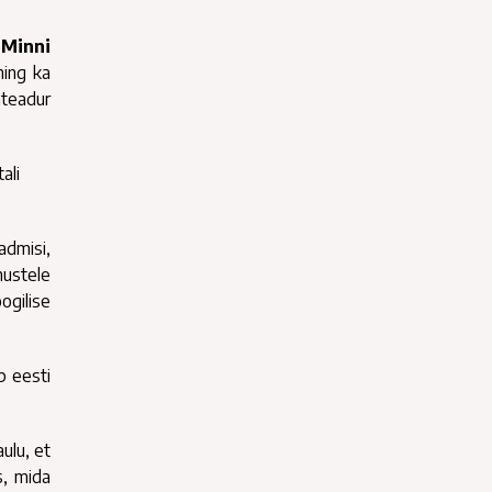
,
Minni
ning ka
mteadur
ali
dmisi,
nustele
ogilise
b eesti
ulu, et
s, mida