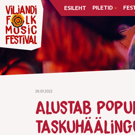
PILETID
FES
ESILEHT
26.01.2022
Alustab popu
taskuhääling