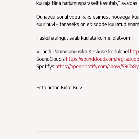
kuulaja täna harjumuspäraselt kasutab,“ avalda
Õunapuu sõnul võeti kaks esimest hooaega kuula
suur huvi – tänaseks on episoode kuulatud enam 
Taskuhäälingut saab kuulata kolmel platvormil:
Viljandi Pärimusmuusika Keskuse kodulehel
http
SoundCloudis
https://soundcloud.com/regilaulup
Spotifys
https://open.spotify.com/show/59G
Foto autor: Kirke Kuiv