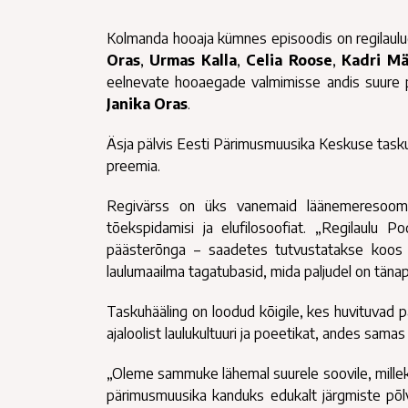
Kolmanda hooaja kümnes episoodis on regilaulu
Oras
,
Urmas Kalla
,
Celia Roose
,
Kadri Mä
eelnevate hooaegade valmimisse andis suure p
Janika Oras
.
Äsja pälvis Eesti Pärimusmuusika Keskuse taskuh
preemia.
Regivärss on üks vanemaid läänemeresoome p
tõekspidamisi ja elufilosoofiat. „Regilaulu P
päästerõnga – saadetes tutvustatakse koo
laulumaailma tagatubasid, mida paljudel on tänapä
Taskuhääling on loodud kõigile, kes huvituvad p
ajaloolist laulukultuuri ja poeetikat, andes samas
„Oleme sammuke lähemal suurele soovile, millek
pärimusmuusika kanduks edukalt järgmiste põlv