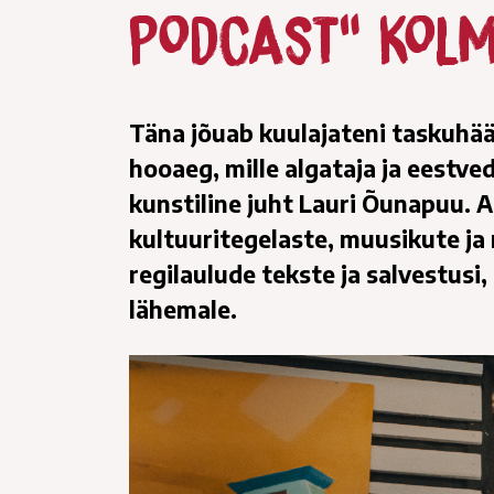
Podcast“ kol
Täna jõuab kuulajateni taskuhää
hooaeg, mille algataja ja eestv
kunstiline juht Lauri Õunapuu. 
kultuuritegelaste, muusikute ja 
regilaulude tekste ja salvestusi,
lähemale.