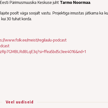
s Eesti Pärimusmuusika Keskuse juht
Tarmo Noormaa
.
jate poolt väga soojalt vastu. Projektiga innustas jätkama ka ku
kui 30 tuhat korda.
s://www.folk.ee/meist/regilaulu-podcast
odcast
b8yzRp7GMBLRd8LqE3q?si=ffea5bd5c3ee4016&nd=1
Veel uudiseid