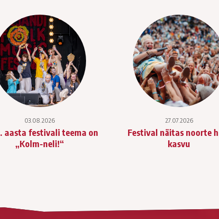
03.08.2026
27.07.2026
. aasta festivali teema on
Festival näitas noorte 
„Kolm-neli!“
kasvu