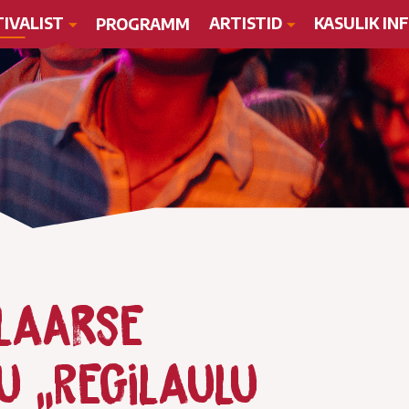
TIVALIST
ARTISTID
KASULIK IN
PROGRAMM
laarse
u „Regilaulu