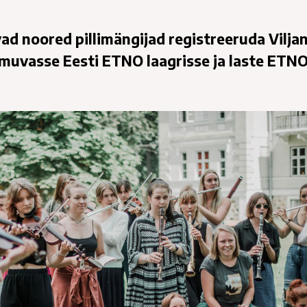
vad noored pillimängijad registreeruda Vilja
imuvasse Eesti ETNO laagrisse ja laste ETN