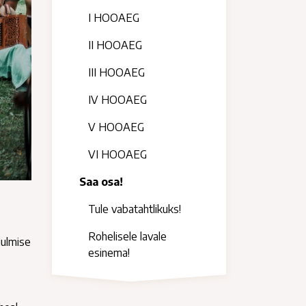
I HOOAEG
II HOOAEG
III HOOAEG
IV HOOAEG
V HOOAEG
VI HOOAEG
Saa osa!
Tule vabatahtlikuks!
.
Rohelisele lavale
uulmise
esinema!