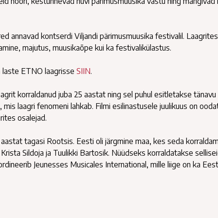
seid noori, kestunnevad huvi pärimusmuusika vastu ning mängivad 
ed annavad kontserdi Viljandi pärimusmuusika festivalil. Laagrites
amine, majutus, muusikaõpe kui ka festivalikülastus.
a laste ETNO laagrisse
SIIN
.
it korraldanud juba 25 aastat ning sel puhul esitletakse tänavu
mis laagri fenomeni lahkab. Filmi esilinastusele juulikuus on oodat
ites osalejad.
stat tagasi Rootsis. Eesti oli järgmine maa, kes seda korralda
rista Sildoja ja Tuulikki Bartosik. Nüüdseks korraldatakse sellise
rdineerib Jeunesses Musicales International, mille liige on ka Eest