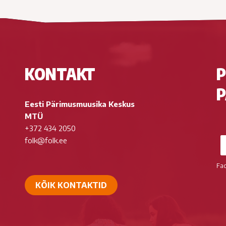
KONTAKT
P
P
Eesti Pärimusmuusika Keskus
MTÜ
+372 434 2050
folk@folk.ee
Fa
KÕIK KONTAKTID