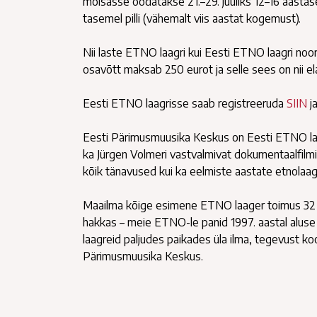
mõisasse oodatakse 21.–29. juuliks 12–16 aasta
tasemel pilli (vähemalt viis aastat kogemust).
Nii laste ETNO laagri kui Eesti ETNO laagri noor
osavõtt maksab 250 eurot ja selle sees on nii el
Eesti ETNO laagrisse saab registreeruda
SIIN
j
Eesti Pärimusmuusika Keskus on Eesti ETNO laagr
ka Jürgen Volmeri vastvalmivat dokumentaalfilmi, 
kõik tänavused kui ka eelmiste aastate etnolaagr
Maailma kõige esimene ETNO laager toimus 32 aa
hakkas – meie ETNO-le panid 1997. aastal aluse K
laagreid paljudes paikades üla ilma, tegevust koo
Pärimusmuusika Keskus.