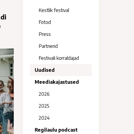
Kestlik festival
ndi
Fotod
O
Press
Partnerid
Festivali korraldajad
Uudised
Meediakajastused
2026
2025
2024
Regilaulu podcast