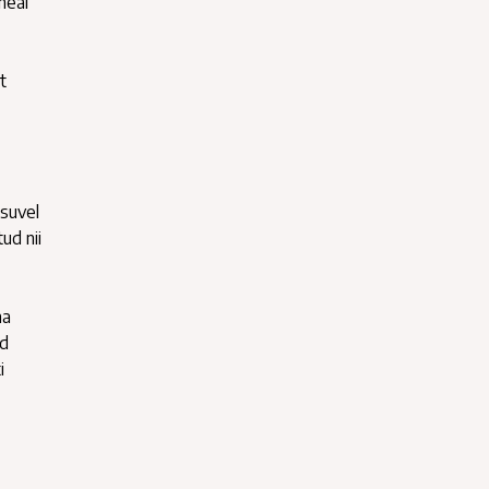
heal
t
 suvel
ud nii
ma
id
i