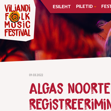
PILETID
FES
ESILEHT
01.03.2022
Algas noorte 
registreerimi