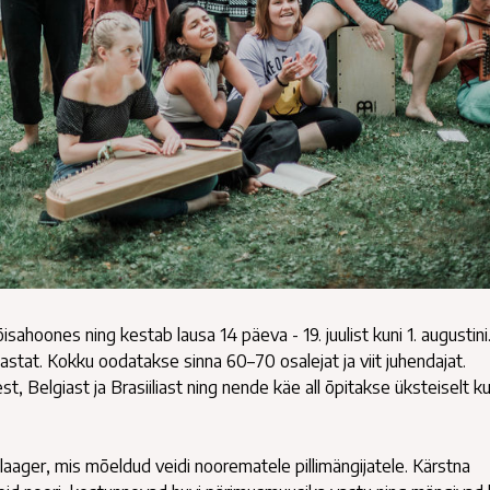
hoones ning kestab lausa 14 päeva - 19. juulist kuni 1. augustini
tat. Kokku oodatakse sinna 60–70 osalejat ja viit juhendajat.
 Belgiast ja Brasiiliast ning nende käe all õpitakse üksteiselt k
aager, mis mõeldud veidi noorematele pillimängijatele. Kärstna