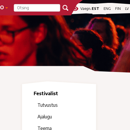
FO
visibility
Vaegnägijale
EST
ENG
FIN
LV
Festivalist
Tutvustus
Ajalugu
Teema