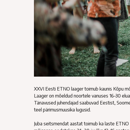
XXVI Eesti ETNO laager toimub kaunis Kõpu mõisa
Laager on mõeldud noortele vanuses 16–30 eluaas
Tänavused juhendajad saabuvad Eestist, Soomest,
teel pärimusmuusika lugusid.
Juba seitsmendat aastat toimub ka laste ETNO l