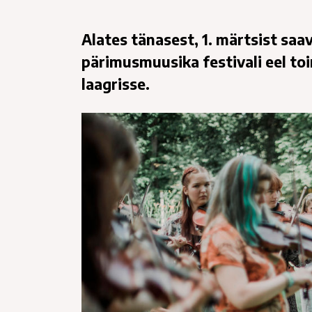
Alates tänasest, 1. märtsist saa
pärimusmuusika festivali eel to
laagrisse.