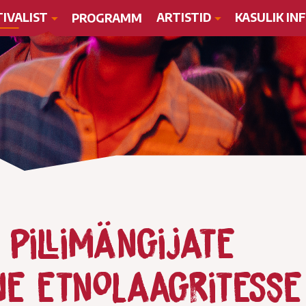
TIVALIST
ARTISTID
KASULIK IN
PROGRAMM
pillimängijate
ne etnolaagritesse