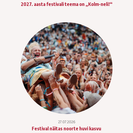
2027. aasta festivali teema on „Kolm-neli!“
27.07.2026
Festival näitas noorte huvi kasvu