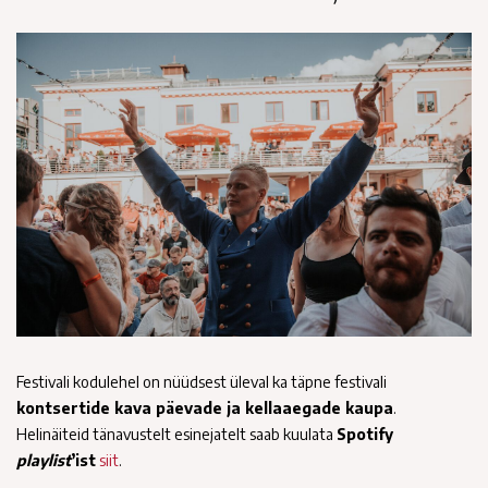
Festivali kodulehel on nüüdsest üleval ka täpne festivali
kontsertide kava päevade ja kellaaegade kaupa
.
Helinäiteid tänavustelt esinejatelt saab kuulata
Spotify
playlist
’ist
siit
.