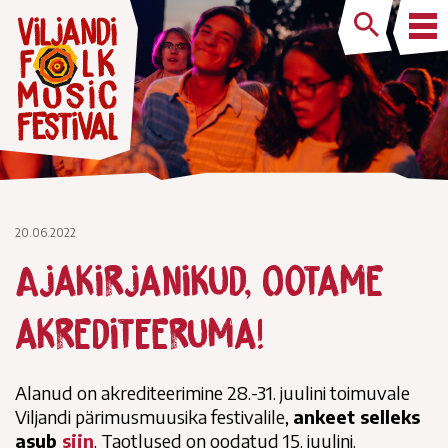
20.06.2022
Ajakirjanikud, ootame
akrediteeruma!
Alanud on akrediteerimine 28.-31. juulini toimuvale
Viljandi pärimusmuusika festivalile,
ankeet selleks
asub
siin
. Taotlused on oodatud 15. juulini.