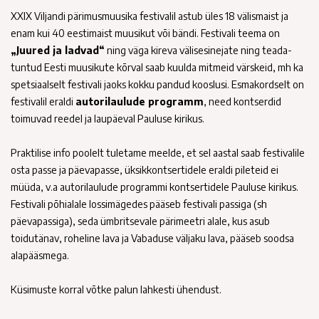
XXIX Viljandi pärimusmuusika festivalil astub üles 18 välismaist ja
enam kui 40 eestimaist muusikut või bändi. Festivali teema on
„Juured ja ladvad“
ning väga kireva välisesinejate ning teada-
tuntud Eesti muusikute kõrval saab kuulda mitmeid värskeid, mh ka
spetsiaalselt festivali jaoks kokku pandud kooslusi. Esmakordselt on
festivalil eraldi
autorilaulude programm
, need kontserdid
toimuvad reedel ja laupäeval Pauluse kirikus.
Praktilise info poolelt tuletame meelde, et sel aastal saab festivalile
osta passe ja päevapasse, üksikkontsertidele eraldi pileteid ei
müüda, v.a autorilaulude programmi kontsertidele Pauluse kirikus.
Festivali põhialale lossimägedes pääseb festivali passiga (sh
päevapassiga), seda ümbritsevale pärimeetri alale, kus asub
toidutänav, roheline lava ja Vabaduse väljaku lava, pääseb soodsa
alapääsmega.
Küsimuste korral võtke palun lahkesti ühendust.