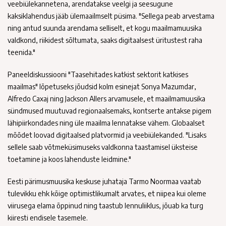
veebiülekannetena, arendatakse veelgi ja seesugune
kaksiklahendus jääb ülemaailmselt püsima. "Sellega peab arvestama
ning antud suunda arendama selliselt, et kogu maailmamuusika
valdkond, riikidest sõltumata, saaks digitaalsest üritustest raha
teenida."
Paneeldiskussiooni "Taasehitades katkist sektorit katkises
maailmas" lõpetuseks jõudsid kolm esinejat Sonya Mazumdar,
Alfredo Caxaj ning Jackson Allers arvamusele, et maailmamuusika
sündmused muutuvad regionaalsemaks, kontserte antakse pigem
lähipiirkondades ning üle maailma lennatakse vähem. Globaalset
mõõdet loovad digitaalsed platvormid ja veebiülekanded. "Lisaks
sellele saab võtmeküsimuseks valdkonna taastamisel üksteise
toetamine ja koos lahenduste leidmine."
Eesti pärimusmuusika keskuse juhataja Tarmo Noormaa vaatab
tulevikku ehk kõige optimistlikumalt arvates, et niipea kui oleme
viirusega elama õppinud ning taastub lennuliiklus, jõuab ka turg
kiiresti endisele tasemele.