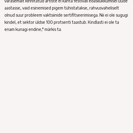
varasemalt kinnitatud artiste ei kanta festivali edasilükkumisel uude
aastasse, vaid esinemised pigem tühistatakse, rahvusvaheliselt
olnud suur probleem vaktsiinide sertifitseerimisega. Nii ei ole sugugi
kindel, et sektor üldse 100 protsenti taastub. Kindlasti ei ole ta
enam kunagi endine," märkis ta.