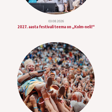
03.08.2026
2027. aasta festivali teema on „Kolm-neli!“