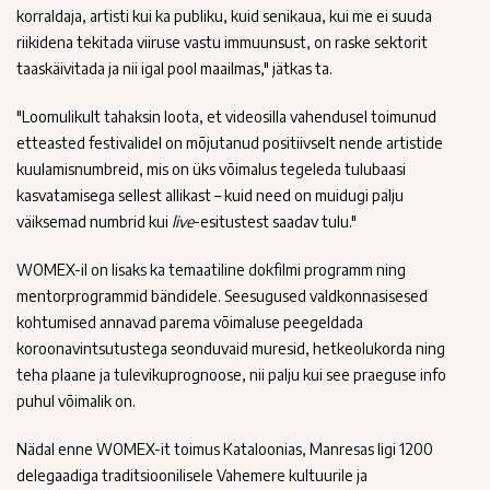
korraldaja, artisti kui ka publiku, kuid senikaua, kui me ei suuda
riikidena tekitada viiruse vastu immuunsust, on raske sektorit
taaskäivitada ja nii igal pool maailmas," jätkas ta.
"Loomulikult tahaksin loota, et videosilla vahendusel toimunud
etteasted festivalidel on mõjutanud positiivselt nende artistide
kuulamisnumbreid, mis on üks võimalus tegeleda tulubaasi
kasvatamisega sellest allikast – kuid need on muidugi palju
väiksemad numbrid kui
live
-esitustest saadav tulu."
WOMEX-il on lisaks ka temaatiline dokfilmi programm ning
mentorprogrammid bändidele. Seesugused valdkonnasisesed
kohtumised annavad parema võimaluse peegeldada
koroonavintsutustega seonduvaid muresid, hetkeolukorda ning
teha plaane ja tulevikuprognoose, nii palju kui see praeguse info
puhul võimalik on.
Nädal enne WOMEX-it toimus Kataloonias, Manresas ligi 1200
delegaadiga traditsioonilisele Vahemere kultuurile ja