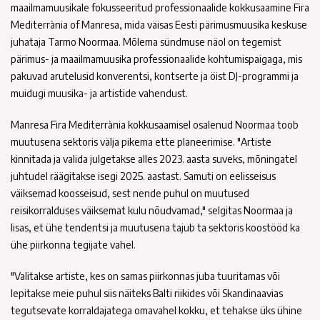
maailmamuusikale fokusseeritud professionaalide kokkusaamine Fira
Mediterrània of Manresa, mida väisas Eesti pärimusmuusika keskuse
juhataja Tarmo Noormaa. Mõlema sündmuse näol on tegemist
pärimus- ja maailmamuusika professionaalide kohtumispaigaga, mis
pakuvad arutelusid konverentsi, kontserte ja öist DJ-programmi ja
muidugi muusika- ja artistide vahendust.
Manresa Fira Mediterrània kokkusaamisel osalenud Noormaa toob
muutusena sektoris välja pikema ette planeerimise. "Artiste
kinnitada ja valida julgetakse alles 2023. aasta suveks, mõningatel
juhtudel räägitakse isegi 2025. aastast. Samuti on eelisseisus
väiksemad koosseisud, sest nende puhul on muutused
reisikorralduses väiksemat kulu nõudvamad," selgitas Noormaa ja
lisas, et ühe tendentsi ja muutusena tajub ta sektoris koostööd ka
ühe piirkonna tegijate vahel.
"Valitakse artiste, kes on samas piirkonnas juba tuuritamas või
lepitakse meie puhul siis näiteks Balti riikides või Skandinaavias
tegutsevate korraldajatega omavahel kokku, et tehakse üks ühine