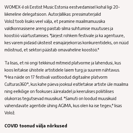
WOMEX-il oli Eestist Music Estonia eestvedamisel kohal ligi 20-
liikmeline delegatsioon. Autor/allikas: pressimaterjalid
Volož toob lisaks veel välja, et peamine maailmamuusika
valdkonnasisene areng paistab silma suhtumise muutuses ja
koostöö väärtustamises. "Järjest rohkem festivale ja ka agentuure,
kes varem pidasid üksteist esmajärjekorras konkurentideks, on nüüd
mõistnud, et sektori päästab omavaheline koostöö."
Ta lisas, et nii ongi tekkinud mitmeid platvorme ja lahendusi, kus
koos leitakse ühistele artistidele laiem turg ja suurem nähtavus.
"Hea näide on 17 festivali vastloodud digitaalne platvorm
Culturas360°, kus kahe päeva jooksul esitletakse artiste üle maailma
ning eelkõige on fookuses äärealadel ja keerulises poliitilises
olukorras tegutsevad muusikud. "Samuti on loodud muusikuid
vahendavate agentide ühing AGIMA, kus olen ka ise tegev," lisas
Volož.
COVID toonud välja nõrkused