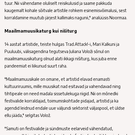
tuur. Nii vähendame oluliselt reisikulusid ja saame pakkuda
kaugemalt kohale sõitvale artistile rohkem esinemisvõimalusi, sest
korraldamine muutub järjest kallimaks nagunii," analüüsis Noormaa.
Maailmamuusikaturg kui nišiturg
14 aastat artistide, teiste hulgas Trad.Attack!-i, Mari Kalkuni ja
Puuluubi, välisagendina tegutseva Juliana Voloži sõnul on
maailmamuusikaturg olnud alati ikkagi nišiturg, kus juba enne
pandeemiat ei liikunud suurt raha.
"Maailmamuusikale on omane, et artistid elavad enamasti
kultuuriruumis, mille muusikat nad esitavad ja vahendavad ning
tihtipeale on need madala sissetulekuga riigid. Nii on mõnedki
festivalide korraldajad, toimumiskohtade pidajad, artistid ja ka
agendid leidnud endale uue väljundi sektorist väljaspool, et üldse
ellu jääda," selgitas Volož.
"Samuti on festivalide ja sündmuste eelarveid vähendatud,