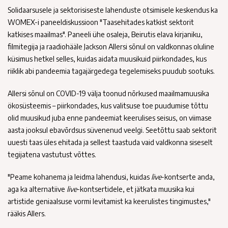
Solidaarsusele ja sektorisiseste lahenduste otsimisele keskendus ka
WOMEX-i paneeldiskussioon "Taasehitades katkist sektorit
katkises maailmas". Paneeli ühe osaleja, Beirutis elava kirjaniku,
filmitegija ja raadiohääle Jackson Allersi sõnul on valdkonnas oluline
küsimus hetkel selles, kuidas aidata muusikuid piirkondades, kus
riiklik abi pandeemia tagajärgedega tegelemiseks puudub sootuks.
Allersi sõnul on COVID-19 välja toonud nõrkused maailmamuusika
ökosüsteemis – piirkondades, kus valitsuse toe puudumise tõttu
olid muusikud juba enne pandeemiat keerulises seisus, on viimase
aasta jooksul ebavõrdsus süvenenud veelgi. Seetõttu saab sektorit
uuesti taas üles ehitada ja sellest taastuda vaid valdkonna siseselt
tegijatena vastutust võttes.
"Peame kohanema ja leidma lahendusi, kuidas
live
-kontserte anda,
aga ka alternatiive
live
-kontsertidele, et jätkata muusika kui
artistide geniaalsuse vormi levitamist ka keerulistes tingimustes,"
rääkis Allers.