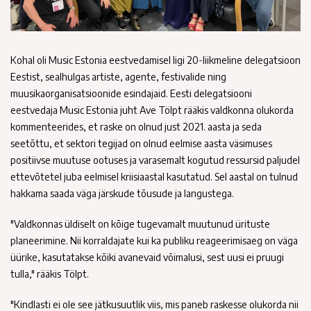
Kohal oli Music Estonia eestvedamisel ligi 20-liikmeline delegatsioon
Eestist, sealhulgas artiste, agente, festivalide ning
muusikaorganisatsioonide esindajaid. Eesti delegatsiooni
eestvedaja Music Estonia juht Ave Tölpt rääkis valdkonna olukorda
kommenteerides, et raske on olnud just 2021. aasta ja seda
seetõttu, et sektori tegijad on olnud eelmise aasta väsimuses
positiivse muutuse ootuses ja varasemalt kogutud ressursid paljudel
ettevõtetel juba eelmisel kriisiaastal kasutatud. Sel aastal on tulnud
hakkama saada väga järskude tõusude ja langustega.
"Valdkonnas üldiselt on kõige tugevamalt muutunud ürituste
planeerimine. Nii korraldajate kui ka publiku reageerimisaeg on väga
üürike, kasutatakse kõiki avanevaid võimalusi, sest uusi ei pruugi
tulla," rääkis Tölpt.
"Kindlasti ei ole see jätkusuutlik viis, mis paneb raskesse olukorda nii