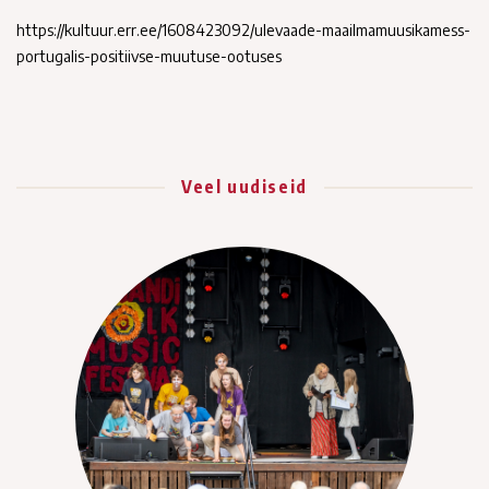
https://kultuur.err.ee/1608423092/ulevaade-maailmamuusikamess-
portugalis-positiivse-muutuse-ootuses
Veel uudiseid