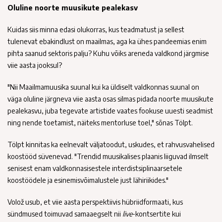
Oluline noorte muusikute pealekasv
Kuidas siis minna edasi olukorras, kus teadmatust ja sellest
tulenevat ebakindlust on maailmas, aga ka ühes pandeemias enim
pihta saanud sektoris palju? Kuhu võiks areneda valdkond järgmise
viie aasta jooksul?
"Nii Maailmamuusika suunal kui ka üldiselt valdkonnas suunal on
väga oluline järgneva viie aasta osas silmas pidada noorte muusikute
pealekasvu, juba tegevate artistide vaates fookuse uuesti seadmist
ning nende toetamist, näiteks mentorluse toel," sõnas Tölpt.
Tölpt kinnitas ka eelnevalt väljatoodut, uskudes, et rahvusvahelised
koostööd süvenevad. "Trendid muusikalises plaanis liiguvad ilmselt
senisest enam valdkonnasisestele interdistsiplinaarsetele
koostöödele ja esinemisvõimalustele just lähiriikides."
Volož usub, et viie aasta perspektiivis hübriidformaati, kus
sündmused toimuvad samaaegselt nii
live
-kontsertite kui