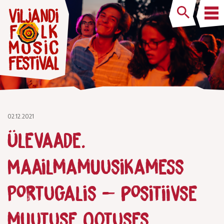
02.12.2021
Ülevaade.
Maailmamuusikamess
Portugalis – positiivse
muutuse ootuses