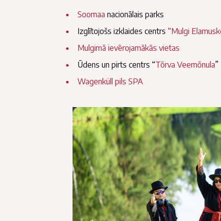
Soomaa
nacionālais parks
Izglītojošs izklaides centrs
“Mulgi Elamusk
Mulgimā ievērojamākās vietas
Ūdens un pirts centrs “
Tõrva Veemõnula
”
Wagenküll pils SPA