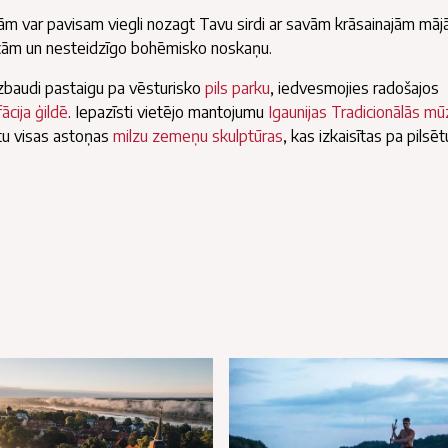
tām var pavisam viegli nozagt Tavu sirdi ar savām krāsainajām māj
īcām un nesteidzīgo bohēmisko noskaņu.
izbaudi pastaigu pa vēsturisko
pils parku
, iedvesmojies radošajos
ācija ģildē
. Iepazīsti vietējo mantojumu
Igaunijas Tradicionālās mū
stu visas astoņas
milzu zemeņu skulptūras
, kas izkaisītas pa pilsēt