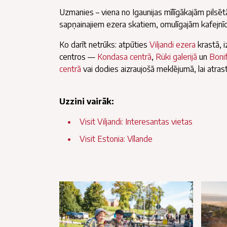
Uzmanies – viena no Igaunijas mīlīgākajām pilsē
sapņainajiem ezera skatiem, omulīgajām kafejn
Ko darīt netrūks: atpūties
Viljandi ezera
krastā, 
centros —
Kondasa centrā
,
Rüki galerijā
un
Bonif
centrā
vai dodies aizraujošā meklējumā, lai atra
Uzzini vairāk:
Visit Viljandi: Interesantas vietas
Visit Estonia: Vīlande