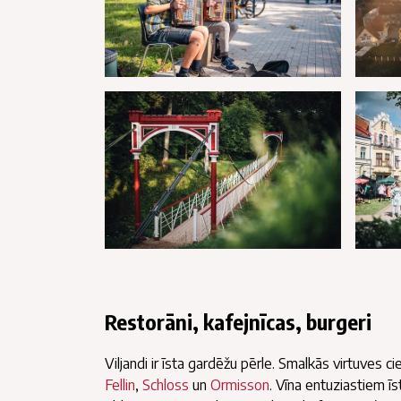
Restorāni, kafejnīcas, burgeri
Viljandi ir īsta gardēžu pērle. Smalkās virtuves c
Fellin
,
Schloss
un
Ormisson
. Vīna entuziastiem ī