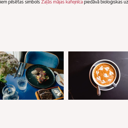
ājiem pilsētas simbols
Zaļās mājas kafejnīca
piedāvā bioloģiskas u