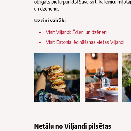
obligāts pieturpunkts! Savukārt, kafejnīcu mīļot
un dzērienus.
Uzzini vairāk:
Visit Viljandi: Ēdieni un dzērieni
Visit Estonia: ēdināšanas vietas Viljandi
Netālu no Viljandi pilsētas