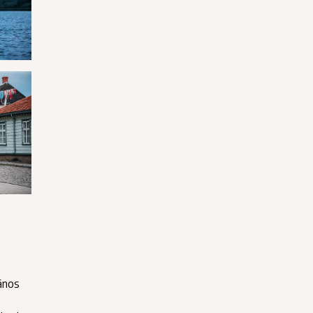
rānos