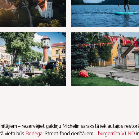
ienītājiem – rezervējiet galdiņu Michelin sarakstā iekļautajos resto
stā vieta būs
Bodega
. Street food cienītājiem –
burgernīca VLND
ir