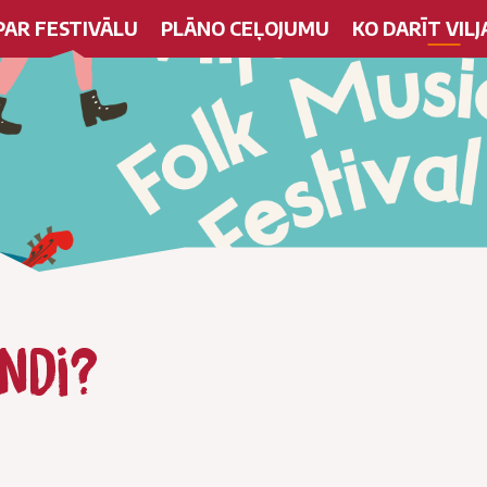
PAR FESTIVĀLU
PLĀNO CEĻOJUMU
KO DARĪT VILJ
ndi?