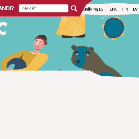
ANDI?
visibility
For visually impaired
EST
ENG
FIN
LV