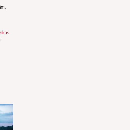
ām,
zikas
u.