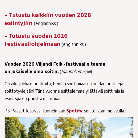
-
Tutustu kaikkiin vuoden 2026
esiintyjiin
(englanniksi)
Tutustu vuoden 2026
-
festivaaliohjelmaan
(englanniksi)
Vuoden 2026 Viljandi Folk -festivaalin teema
on Jokaiselle oma soitin.
(
Igaühel oma pill
)
On aika juhlia muusikoita, heidän soittimiaan ja heidän uniikkeja
soittotyylejään! Tänä vuonna esittelemme yllättäviä soittimia ja
esiintyjiä eri puolilta maailmaa.
PS! Pääset festivaalitunnelmaan
Spotify
-soittolistamme avulla.