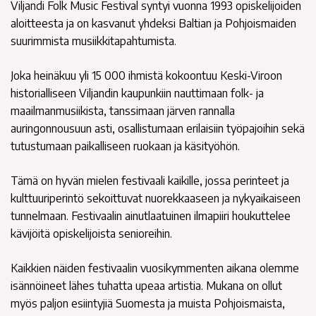
Viljandi Folk Music Festival syntyi vuonna 1993 opiskelijoiden
aloitteesta ja on kasvanut yhdeksi Baltian ja Pohjoismaiden
suurimmista musiikkitapahtumista.
Joka heinäkuu yli 15 000 ihmistä kokoontuu Keski-Viroon
historialliseen Viljandin kaupunkiin nauttimaan folk- ja
maailmanmusiikista, tanssimaan järven rannalla
auringonnousuun asti, osallistumaan erilaisiin työpajoihin sekä
tutustumaan paikalliseen ruokaan ja käsityöhön.
Tämä on hyvän mielen festivaali kaikille, jossa perinteet ja
kulttuuriperintö sekoittuvat nuorekkaaseen ja nykyaikaiseen
tunnelmaan. Festivaalin ainutlaatuinen ilmapiiri houkuttelee
kävijöitä opiskelijoista senioreihin.
Kaikkien näiden festivaalin vuosikymmenten aikana olemme
isännöineet lähes tuhatta upeaa artistia. Mukana on ollut
myös paljon esiintyjiä Suomesta ja muista Pohjoismaista,