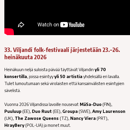
33. Viljandi folk-festivaali järjestetään 23.–26.
heinäkuuta 2026
Heinäkuun neljä suloista päivää täyttävät Viljandin
yli 70
konsertilla
, joissa esiintyy
yli 50 artistia
yhdeksällä eri lavalla.
Tulet lumoutumaan sekä virolaisten että kansainvälisten esiintyjien
sävelistä.
Vuonna 2026 Viljandissa lavoille nousevat
MäSa-Duo
(FIN),
Puuluup
(EE),
Duo Ruut
(EE),
Groupa
(SWE),
Amy Laurenson
(UK),
The Zawose Queens
(TZ),
Nancy Viera
(PRT),
HrayBery
(POL-UA) ja monet muut.