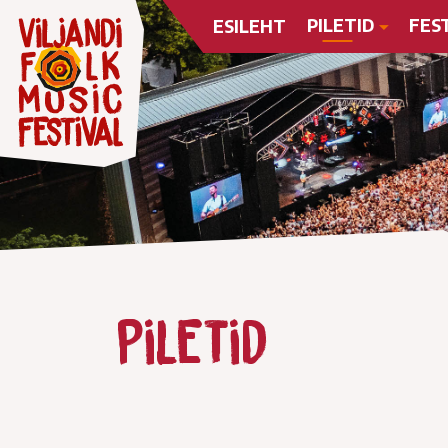
PILETID
FES
ESILEHT
Piletid