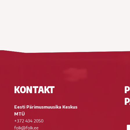
KONTAKT
P
P
Eesti Pärimusmuusika Keskus
MTÜ
+372 434 2050
folk@folk.ee